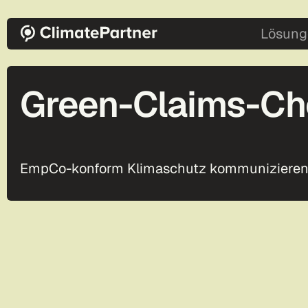
Direkt zum Inhalt
main-2
Lösung
Green-Claims-Ch
EmpCo-konform Klimaschutz kommuniziere