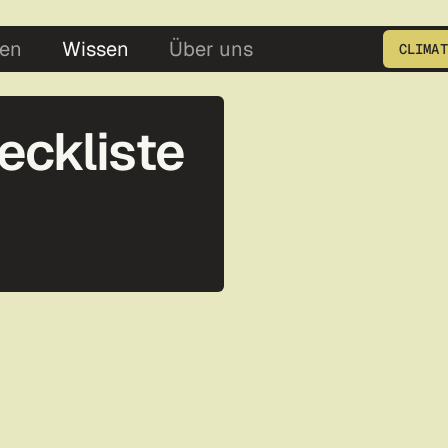
5
en
Wissen
Über uns
CLIMAT
Geben Sie die Produkt ID e
eckliste
n