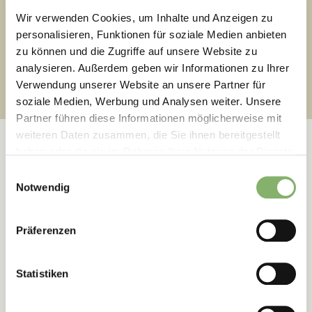
Wir verwenden Cookies, um Inhalte und Anzeigen zu
personalisieren, Funktionen für soziale Medien anbieten
zu können und die Zugriffe auf unsere Website zu
2
Ziele verstehen
analysieren. Außerdem geben wir Informationen zu Ihrer
Verwendung unserer Website an unsere Partner für
soziale Medien, Werbung und Analysen weiter. Unsere
Partner führen diese Informationen möglicherweise mit
weiteren Daten zusammen, die Sie ihnen bereitgestellt
haben oder die sie im Rahmen Ihrer Nutzung der Dienste
gesammelt haben.
Einwilligungsauswahl
Notwendig
Erfolgsgeschichten
Präferenzen
Wie unseren Kunden die
Transformation gelingt
Statistiken