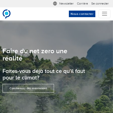
Aller au contenu principal
Meta nav
Newsletter
Carrière
Se connecter
Nous contacter
Faire du net zero une
réalité
Faites-vous déjà tout ce qu'il faut
pour le climat?
Commencez dès maintenant