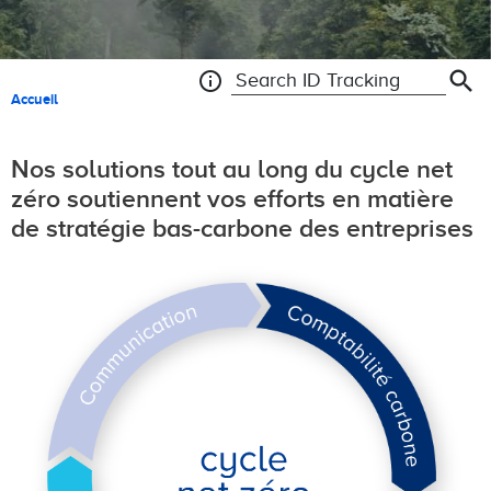
search
info
Search ID Tracking
Fil d'Ariane
Accueil
Nos solutions tout au long du cycle net
zéro soutiennent vos efforts en matière
de stratégie bas-carbone des entreprises