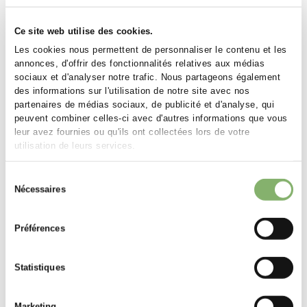
Ce site web utilise des cookies.
Les cookies nous permettent de personnaliser le contenu et les
annonces, d'offrir des fonctionnalités relatives aux médias
sociaux et d'analyser notre trafic. Nous partageons également
des informations sur l'utilisation de notre site avec nos
partenaires de médias sociaux, de publicité et d'analyse, qui
peuvent combiner celles-ci avec d'autres informations que vous
leur avez fournies ou qu'ils ont collectées lors de votre
Succès de nos clients
utilisation de leurs services.
Sélection
Nécessaires
du
consentement
BLACKROLL: Quand la santé va à la rencontre de l’action pour le clima
Préférences
Nous faisons beaucoup de choses bien, mais nous ne
„
sommes pas parfaits. Et nous sommes d'accord pour
Statistiques
dire que nous pouvons œuvrer en faveur d'une
économie équitable et régénératrice, ainsi que pour la
lutte climatique. La régénération durable se produit
Marketing