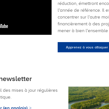
réduction, émettront enco
l'année de référence. Il 
concentrer sur l'autre moi
financièrement à des proj
mener à bien l'ensemble d
Apprenez à vous attaquer à
newsletter
l des mises à jour régulières
atique.
 (en anglais)