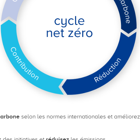
carbone
selon les normes internationales et améliorez
z des initiatives et
réduisez
les émissions.