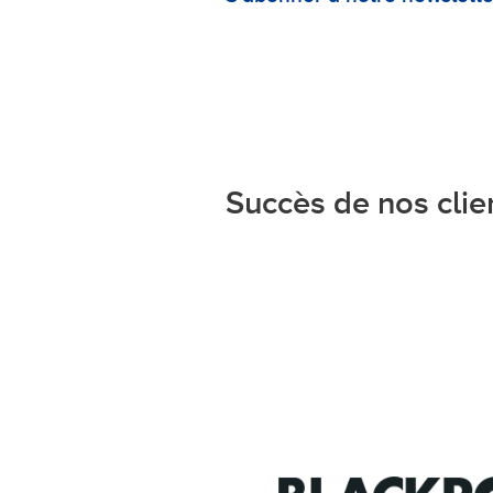
Succès de nos clie
éfis auxquels
resa continue
ction de notre
otre empreinte
er et en
ateforme