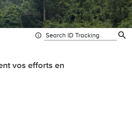
search
info
Search ID Tracking
nt vos efforts en