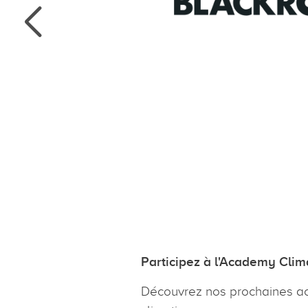
enir, nous
e manière
tion
ter une plus
qu’ils achètent
ns travailler
“
rmés.
Participez à l'Academy Clim
Découvrez nos prochaines aca