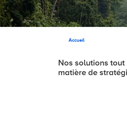
Fil d'Ariane
Accueil
Nos solutions tout 
matière de stratég