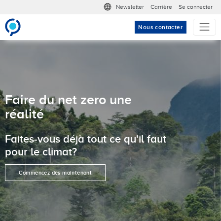
Aller au contenu principal
Meta nav
Newsletter
Carrière
Se connecter
Nous contacter
Faire du net zero une
réalité
Faites-vous déjà tout ce qu'il faut
pour le climat?
Commencez dès maintenant