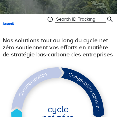
search
info
Search ID Tracking
Fil d'Ariane
Accueil
Nos solutions tout au long du cycle net
zéro soutiennent vos efforts en matière
de stratégie bas-carbone des entreprises