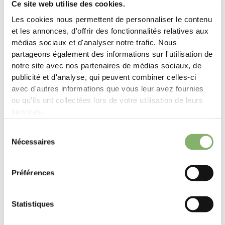
Ce site web utilise des cookies.
Les cookies nous permettent de personnaliser le contenu
et les annonces, d'offrir des fonctionnalités relatives aux
médias sociaux et d'analyser notre trafic. Nous
partageons également des informations sur l'utilisation de
notre site avec nos partenaires de médias sociaux, de
publicité et d'analyse, qui peuvent combiner celles-ci
avec d'autres informations que vous leur avez fournies
ou qu'ils ont collectées lors de votre utilisation de leurs
Succès de nos clients
services.
Sélection
Nécessaires
du
consentement
Quand réussite rime avec durabilité dans le monde du luxe
Préférences
„
Le changement climatique est l’un des plus grands
défis auxquels l’industrie du luxe est confrontée
Statistiques
aujourd’hui et Mytheresa continue de s’engager