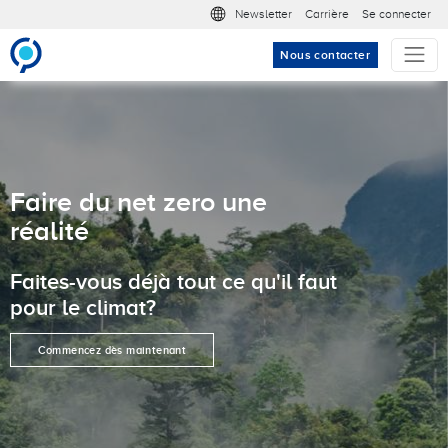
Aller au contenu principal
Meta nav
Newsletter
Carrière
Se connecter
Nous contacter
Faire du net zero une
réalité
Faites-vous déjà tout ce qu'il faut
pour le climat?
Commencez dès maintenant