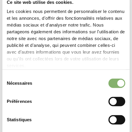
Ce site web utilise des cookies.
Les cookies nous permettent de personnaliser le contenu
et les annonces, d'offrir des fonctionnalités relatives aux
médias sociaux et d'analyser notre trafic. Nous
partageons également des informations sur l'utilisation de
notre site avec nos partenaires de médias sociaux, de
publicité et d'analyse, qui peuvent combiner celles-ci
avec d'autres informations que vous leur avez fournies
ou qu'ils ont collectées lors de votre utilisation de leurs
Succès de nos clients
services.
Sélection
Nécessaires
du
consentement
BLACKROLL: Quand la santé va à la rencontre de l’action pour le clima
Préférences
Nous faisons beaucoup de choses bien, mais nous ne
„
sommes pas parfaits. Et nous sommes d'accord pour
dire que nous pouvons œuvrer en faveur d'une
Statistiques
économie équitable et régénératrice, ainsi que pour la
lutte climatique. La régénération durable se produit