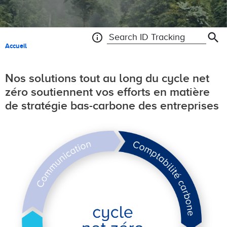
search
info
Search ID Tracking
Fil d'Ariane
Accueil
Nos solutions tout au long du cycle net
zéro soutiennent vos efforts en matière
de stratégie bas-carbone des entreprises