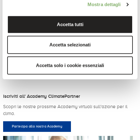
natura. Per questo motivo, lavoriamo attivamente per
Mostra dettagli
ridurre le emissioni in aree come la coltivazione, il
trasporto, l'energia e i rifiuti. La nostra collaborazione
con ClimatePartner ci permette non solo di calcolare la
Accetta tutti
nostra impronta, ma anche di fissare degli obiettivi e di
capire dove possiamo veramente avere un impatto.
ClimatePartner ci aiuta a integrare l'azione per il clima
Accetta selezionati
nei nostri processi. In questo modo, ci assumiamo
effettivamente la responsabilità e contribuiamo a un
futuro sostenibile".
Accetta solo i cookie essenziali
Isidora Penning de Vries
Advisor Sustainable Business
Iscriviti all' Academy ClimatePartner
Scopri le nostre prossime Academy virtuali sull'azione per il
clima.
Partecipa alla nostra Academy