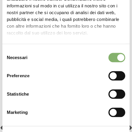
informazioni sul modo in cui utilizza il nostro sito con i
nostri partner che si occupano di analisi dei dati web,
pubblicità e social media, i quali potrebbero combinarle
con altre informazioni che ha fornito loro o che hanno
raccolto dal suo utilizzo dei loro servizi.
Storie di successo
Selezione
Necessari
del
consenso
Preferenze
Statistiche
Nature's Pride
Marketing
"Dalla sua fondazione nel 2001, Nature's Pride ha
sempre dato priorità alla cura delle persone e della