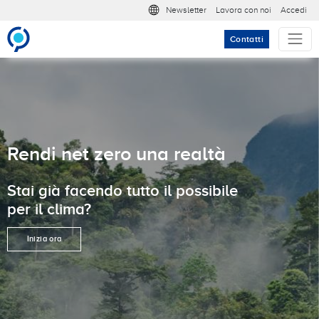
Salta al contenuto principale
Meta nav
Newsletter
Lavora con noi
Accedi
Contatti
Rendi net zero una realtà
Stai già facendo tutto il possibile
per il clima?
Inizia ora