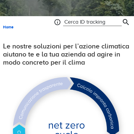
search
info
Search ID Tracking
Briciole di pane
Home
Le nostre soluzioni per l’azione climatica
aiutano te e la tua azienda ad agire in
modo concreto per il clima