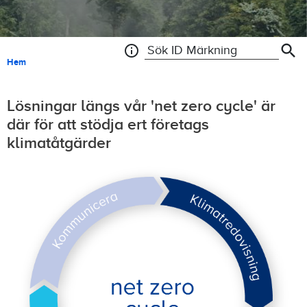
search
info
Search ID Tracking
Länkstig
Hem
Lösningar längs vår 'net zero cycle' är
där för att stödja ert företags
klimatåtgärder