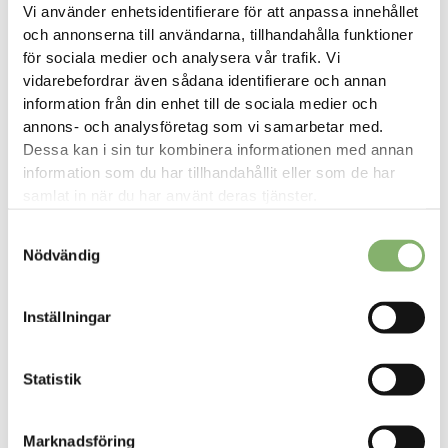
Vi använder enhetsidentifierare för att anpassa innehållet
och annonserna till användarna, tillhandahålla funktioner
för sociala medier och analysera vår trafik. Vi
vidarebefordrar även sådana identifierare och annan
information från din enhet till de sociala medier och
annons- och analysföretag som vi samarbetar med.
Dessa kan i sin tur kombinera informationen med annan
information som du har tillhandahållit eller som de har
samlat in när du har använt deras tjänster.
Våra framgångsrika kundcase
Samtyckesval
Nödvändig
Inställningar
Statistik
Marknadsföring