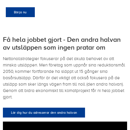
Börja nu
Få hela jobbet gjort - Den andra halvan
av utsläppen som ingen pratar om
Nettonollstrategier fokuserar på det akuta behovet av att
minska utsläppen. Men företag som uppnår sina reduktionsmål
2050, kommer fortfarande ha släppt ut 15 gånger sina
basårsutsläpp. Därför är det viktigt att också fokusera på de
utsläpp som sker längs vägen fram till noll (den andra halvan).
Genom att bidra ekonomiskt till klimatprojekt får ni hela jobbet
gjort.
Lär dig hur du adresserar den andra halvan