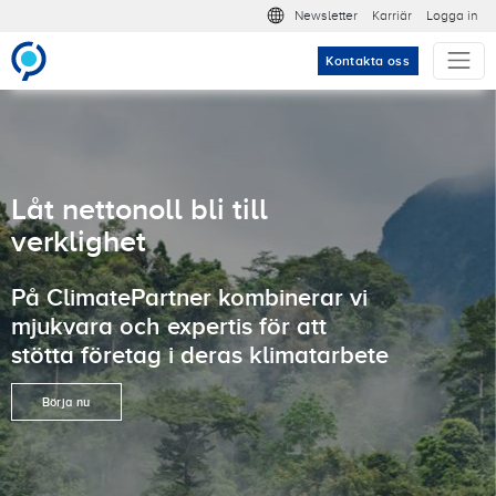
Hoppa till huvudinnehåll
Meta nav
Newsletter
Karriär
Logga in
Kontakta oss
Låt nettonoll bli till
verklighet
På ClimatePartner kombinerar vi
mjukvara och expertis för att
stötta företag i deras klimatarbete
Börja nu