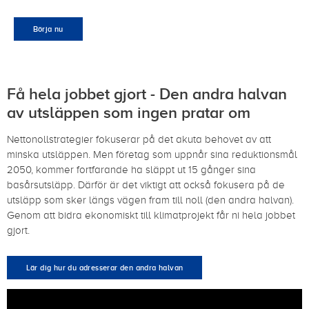
Börja nu
Få hela jobbet gjort - Den andra halvan
av utsläppen som ingen pratar om
Nettonollstrategier fokuserar på det akuta behovet av att
minska utsläppen. Men företag som uppnår sina reduktionsmål
2050, kommer fortfarande ha släppt ut 15 gånger sina
basårsutsläpp. Därför är det viktigt att också fokusera på de
utsläpp som sker längs vägen fram till noll (den andra halvan).
Genom att bidra ekonomiskt till klimatprojekt får ni hela jobbet
gjort.
Lär dig hur du adresserar den andra halvan