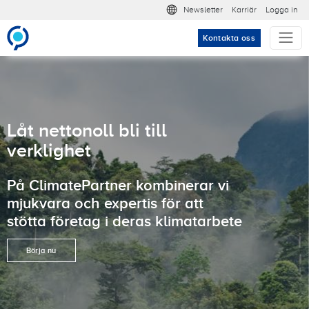
Hoppa till huvudinnehåll
Meta nav
Newsletter
Karriär
Logga in
Kontakta oss
Låt nettonoll bli till
verklighet
På ClimatePartner kombinerar vi
mjukvara och expertis för att
stötta företag i deras klimatarbete
Börja nu