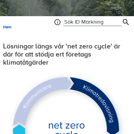
search
info
Search ID Tracking
Länkstig
Hem
Lösningar längs vår 'net zero cycle' är
där för att stödja ert företags
klimatåtgärder