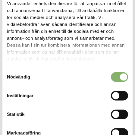
Vi använder enhetsidentifierare för att anpassa innehållet
och annonserna till användarna, tillhandahålla funktioner
för sociala medier och analysera vår trafik. Vi
vidarebefordrar även sådana identifierare och annan
information från din enhet till de sociala medier och
annons- och analysföretag som vi samarbetar med.
Dessa kan i sin tur kombinera informationen med annan
information som du har tillhandahållit eller som de har
samlat in när du har använt deras tjänster.
Våra framgångsrika kundcase
Samtyckesval
Nödvändig
Inställningar
Statistik
Marknadsföring