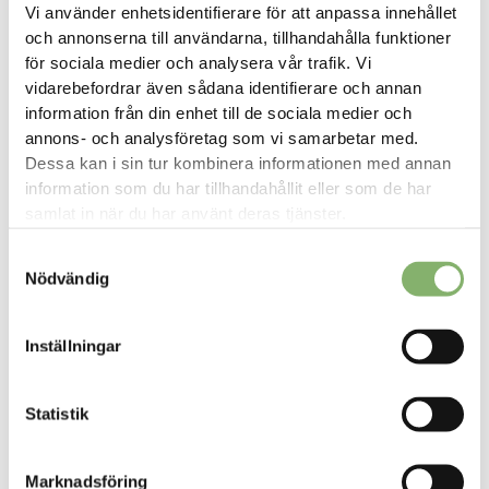
Vi använder enhetsidentifierare för att anpassa innehållet
och annonserna till användarna, tillhandahålla funktioner
för sociala medier och analysera vår trafik. Vi
vidarebefordrar även sådana identifierare och annan
information från din enhet till de sociala medier och
annons- och analysföretag som vi samarbetar med.
Dessa kan i sin tur kombinera informationen med annan
information som du har tillhandahållit eller som de har
samlat in när du har använt deras tjänster.
Våra framgångsrika kundcase
Samtyckesval
Nödvändig
Inställningar
BLACKROLL: Främja hälsa, förbättra prestanda, skydda klimatet
"Vi gör många saker rätt, men vi är inte perfekta. Och vi är
överens om att vi kan göra något för rättvis och regenerativ
Statistik
ekonomisk aktivitet och klimatskydd. Hållbar förnyelse
kommer till stånd när vi tar ansvar. Att vara ansvarstagande
Marknadsföring
som företag, men samtidigt stärka det personliga ansvaret, är