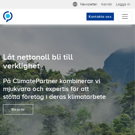
Hoppa till huvudinnehåll
Meta nav
Newsletter
Karriär
Logga in
Kontakta oss
Låt nettonoll bli till
verklighet
På ClimatePartner kombinerar vi
mjukvara och expertis för att
stötta företag i deras klimatarbete
Börja nu