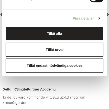
en uppgift som vi tar på stort allvar. För oavsett vad det
handlar om så börjar allt med DIG. Även om det låter fint och
säljer bra. Men det är inte hållbart. Det är därför vi tar ansvar
Visa detaljer
för ditt personliga ansvar. Och vi tar ansvar för våra
CO
utsläpp genom att investera i certifierade klimatprojekt
2
från bland annat ClimatePartner"
Tillåt alla
Tillåt urval
Linda Kotin
CSR-chef
Tillåt endast nödvändiga cookies
Delta i ClimatePartner Academy
Ta del av våra kommande virtuella utbildningar om
klimatåtgärder.