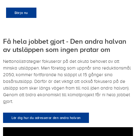
Börja nu
Få hela jobbet gjort - Den andra halvan
av utsläppen som ingen pratar om
Nettonollstrategier fokuserar på det akuta behovet av att
minska utsläppen. Men företag som uppnår sina reduktionsmål
2050, kommer fortfarande ha släppt ut 15 gånger sina
basårsutsläpp. Därför är det viktigt att också fokusera på de
utsläpp som sker längs vägen fram till noll (den andra halvan).
Genom att bidra ekonomiskt till klimatprojekt får ni hela jobbet
gjort.
Lär dig hur du adresserar den andra halvan