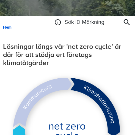
search
info
Search ID Tracking
Länkstig
Hem
Lösningar längs vår 'net zero cycle' är
där för att stödja ert företags
klimatåtgärder