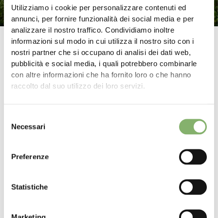
Utilizziamo i cookie per personalizzare contenuti ed
annunci, per fornire funzionalità dei social media e per
analizzare il nostro traffico. Condividiamo inoltre
Briciole di pane
informazioni sul modo in cui utilizza il nostro sito con i
ClimatePartner
Formazione
Approfondimenti
nostri partner che si occupano di analisi dei dati web,
Guida al finanziamento dei progetti per la protezione del clima
pubblicità e social media, i quali potrebbero combinarle
con altre informazioni che ha fornito loro o che hanno
Finanziare i progetti per il clima – Un
raccolto dal suo utilizzo dei loro servizi.
investimento che ripaga
Selezione
I progetti per il clima riducono, evitano o eliminano in modo
Necessari
del
dimostrabile le emissioni di gas a effetto serra dall'atmosfera.
consenso
Allo stesso tempo, promuovono lo sviluppo sostenibile nei
Paesi interessati dal progetto e migliorano la vita delle
Preferenze
comunità locali.
In questa guida scoprirete tutto sui progetti climatici: perché
Statistiche
sono necessari e meritano di essere finanziati, come funzionano
e come vi sosteniamo dalla selezione del progetto alla
comunicazione.
Marketing