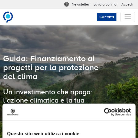
Salta al contenuto principale
Meta nav
Newsletter
Lavora con noi
Accedi
Contatti
Guida: Finanziamento ai
progetti per la protezione
del clima
Un investimento che ripaga:
l'azione climatica e la tua
azienda
Questo sito web utilizza i cookie