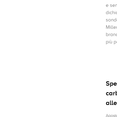
e se
dichi
sond
Mille
brand
più p
Spe
car
all
Agost