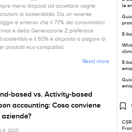
mpre meno disposti ad accettare vaghe
le e
arazioni di sostenibilità. Da un recente
Guid
aggio è emerso che il 77% dei consumatori
prot
nnial e della Generazione Z preferisce
E-b
 sostenibili e il 65% è disposto a pagare di
Whit
er prodotti eco-compatibili.
clim
Read more
E-bo
emis
Guid
emis
nd-based vs. Activity-based
bon accounting: Cosa conviene
e aziende?
CSR 
Fran
o 4, 2025