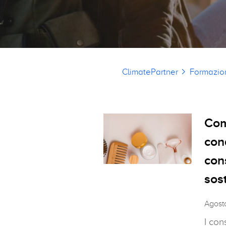
Briciole di pane
ClimatePartner
Formazio
Com
con
con
sos
Agost
I con