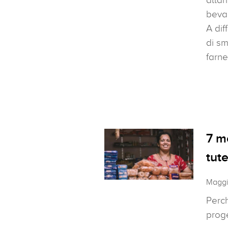
beva
A dif
di s
farn
7 mo
tut
Maggi
Perch
proge