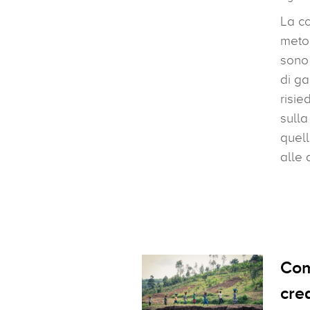
La co
meto
sono 
di ga
risie
sulla
quelli
alle 
Com
cred