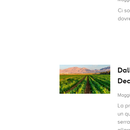
Ci so
dovre
Dall
Dec
Maggi
La pr
un qu
serr
allar