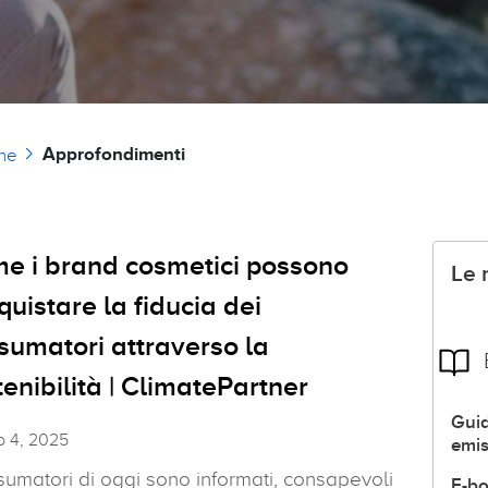
Approfondimenti
ne
e i brand cosmetici possono
Le 
quistare la fiducia dei
sumatori attraverso la
tenibilità | ClimatePartner
Guid
o 4, 2025
emis
sumatori di oggi sono informati, consapevoli
E-bo