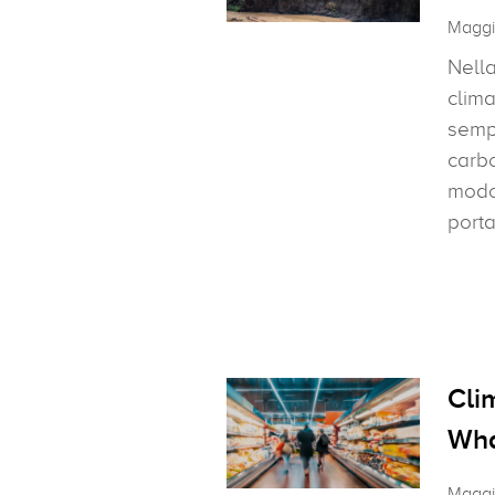
Maggi
Nella
clima
sempl
carb
modo 
porta
Cli
Wha
Maggi