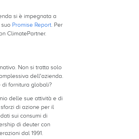
zienda si è impegnata a
l suo
Promise Report
. Per
con ClimatePartner.
ativo. Non si tratta solo
 complessiva dell'azienda.
di fornitura globali?
io delle sue attività e di
sforzi di azione per il
dati sui consumi di
nership di deuter con
erazioni dal 1991.