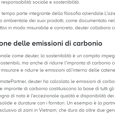
 responsabilità sociale e sostenibilità.
a tempo parte integrante della filosofia aziendale.L'a
tto ambientale dei suoi prodotti, come documentato ne
ettivi in modo misurabile e concreto, deuter collabora 
one delle emissioni di carbonio
nale come deuter, la sostenibilità è un compito impegn
 sostenibili, ma anche di ridurre l'impronta di carbonio
isurare e ridurre le emissioni all'interno delle catene 
matePartner, deuter ha calcolato le emissioni di carbon
te impronte di carbonio costituiscono la base di tutti gli 
gna di nota è l'eccezionale qualità e disponibilità dei 
i solide e durature con i fornitori. Un esempio è la part
sclusivo di zaini in Vietnam, che dura da oltre due gen