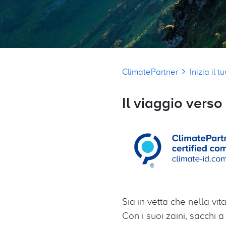
Briciole di pane
ClimatePartner
Inizia il 
Il viaggio verso
Sia in vetta che nella vita
Con i suoi zaini, sacchi 