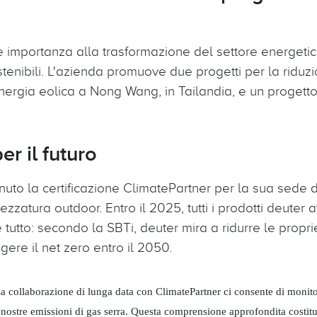
 importanza alla trasformazione del settore energetico 
stenibili. L'azienda promuove due progetti per la riduz
energia eolica a Nong Wang, in Tailandia, e un progett
er il futuro
nuto la certificazione ClimatePartner per la sua sede d
rezzatura outdoor. Entro il 2025, tutti i prodotti deuter 
tutto: secondo la SBTi, deuter mira a ridurre le propr
gere il net zero entro il 2050.
a collaborazione di lunga data con ClimatePartner ci consente di monit
 nostre emissioni di gas serra. Questa comprensione approfondita costitui