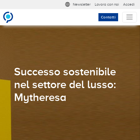
Salta al contenuto principale
Meta nav
Newsletter
Lavora con noi
Accedi
Contatti
Successo sostenibile
nel settore del lusso:
Mytheresa