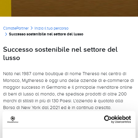
Briciole di pane
ClimatePartner
Inizia il tuo percorso
Successo sostenibile nel settore del lusso
Successo sostenibile nel settore del
lusso
Nata nel 1987 come boutique di nome Theresa nel centro di
Monaco, Mytheresa è oggi una delle aziende di e-commerce di
maggior successo in Germania e il principale rivenditore online
di beni di lusso al mondo, che spedisce prodotti di oltre 200
marchi di stilisti in più di 130 Paesi. L'azienda è quotata alla
Borsa di New York dal 2021 ed è in continua crescita.
Per sviluppare il proprio modello di business nel modo più
sostenibile possibile, Mytheresa si è impegnata a raggiungere
ambiziosi obiettivi ambientali, sociali e di governance. Dal 2021,