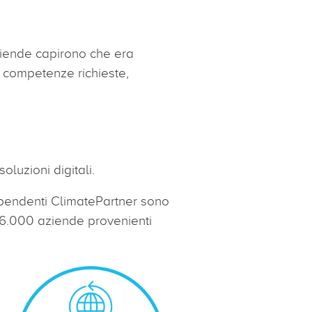
ziende capirono che era
e competenze richieste,
luzioni digitali.
dipendenti ClimatePartner sono
 di 6.000 aziende provenienti