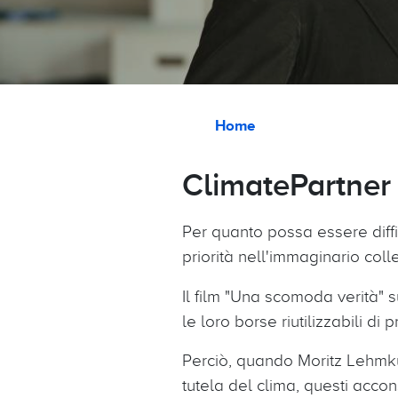
Briciole di pane
Home
ClimatePartner 
Per quanto possa essere diffi
priorità nell'immaginario colle
Il film "Una scomoda verità"
le loro borse riutilizzabili di
Perciò, quando Moritz Lehmkuh
tutela del clima, questi acco