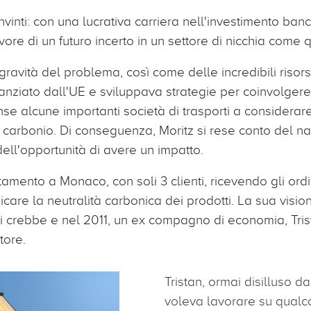
vinti: con una lucrativa carriera nell'investimento ban
avore di un futuro incerto in un settore di nicchia come 
ravità del problema, così come delle incredibili risorse
nanziato dall'UE e sviluppava strategie per coinvolgere
e alcune importanti società di trasporti a considerare,
 carbonio. Di conseguenza, Moritz si rese conto del n
 dell'opportunità di avere un impatto.
amento a Monaco, con soli 3 clienti, ricevendo gli ordi
icare la neutralità carbonica dei prodotti. La sua visio
 crebbe e nel 2011, un ex compagno di economia, Tristan
atore.
Tristan, ormai disilluso 
voleva lavorare su qualc