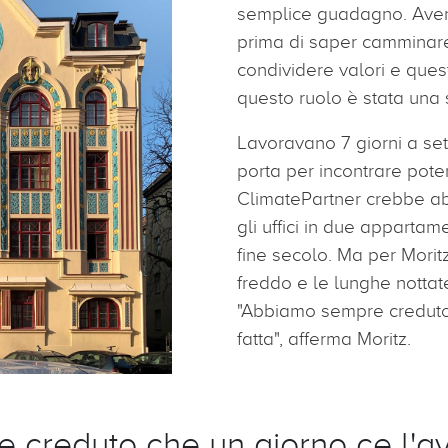
semplice guadagno. Avend
prima di saper camminare,
condividere valori e quest
questo ruolo è stata una 
Lavoravano 7 giorni a se
porta per incontrare poten
ClimatePartner crebbe ab
gli uffici in due appartame
fine secolo. Ma per Moritz
freddo e le lunghe nottat
"Abbiamo sempre creduto
fatta", afferma Moritz.
 creduto che un giorno ce l'av