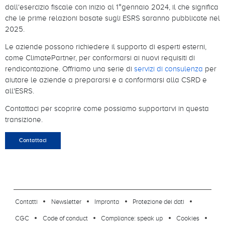
dall‘esercizio fiscale con inizio al 1°gennaio 2024, il che significa
che le prime relazioni basate sugli ESRS saranno pubblicate nel
2025.
Le aziende possono richiedere il supporto di esperti esterni,
come ClimatePartner, per conformarsi ai nuovi requisiti di
rendicontazione. Offriamo una serie di
servizi di consulenza
per
aiutare le aziende a prepararsi e a conformarsi alla CSRD e
all'ESRS.
Contattaci per scoprire come possiamo supportarvi in questa
transizione.
Contattaci
footer-23
Contatti
Newsletter
Impronta
Protezione dei dati
CGC
Code of conduct
Compliance: speak up
Cookies