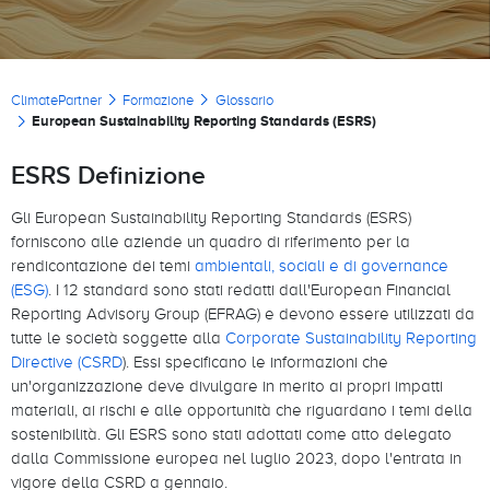
Briciole di pane
ClimatePartner
Formazione
Glossario
European Sustainability Reporting Standards (ESRS)
ESRS Definizione
Gli European Sustainability Reporting Standards (ESRS)
forniscono alle aziende un quadro di riferimento per la
rendicontazione dei temi
ambientali, sociali e di governance
(ESG)
. I 12 standard sono stati redatti dall'European Financial
Reporting Advisory Group (EFRAG) e devono essere utilizzati da
tutte le società soggette alla
Corporate Sustainability Reporting
Directive (CSRD
). Essi specificano le informazioni che
un'organizzazione deve divulgare in merito ai propri impatti
materiali, ai rischi e alle opportunità che riguardano i temi della
sostenibilità. Gli ESRS sono stati adottati come atto delegato
dalla Commissione europea nel luglio 2023, dopo l'entrata in
vigore della CSRD a gennaio.