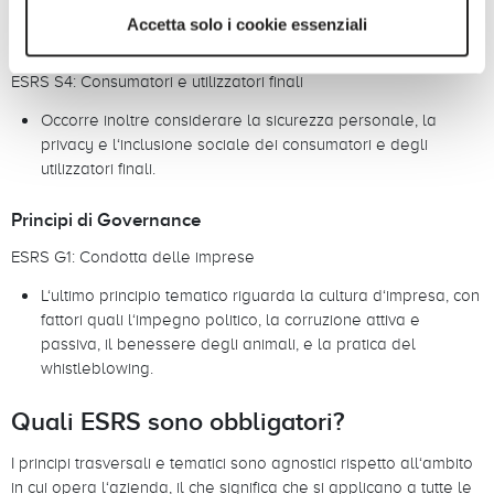
Questo principio riguarda i diritti delle comunità locali,
Accetta solo i cookie essenziali
interessate dalle attività delle aziende.
ESRS S4: Consumatori e utilizzatori finali
Occorre inoltre considerare la sicurezza personale, la
privacy e l‘inclusione sociale dei consumatori e degli
utilizzatori finali.
Principi di Governance
ESRS G1: Condotta delle imprese
L‘ultimo principio tematico riguarda la cultura d‘impresa, con
fattori quali l‘impegno politico, la corruzione attiva e
passiva, il benessere degli animali, e la pratica del
whistleblowing.
Quali ESRS sono obbligatori?
I principi trasversali e tematici sono agnostici rispetto all‘ambito
in cui opera l‘azienda, il che significa che si applicano a tutte le