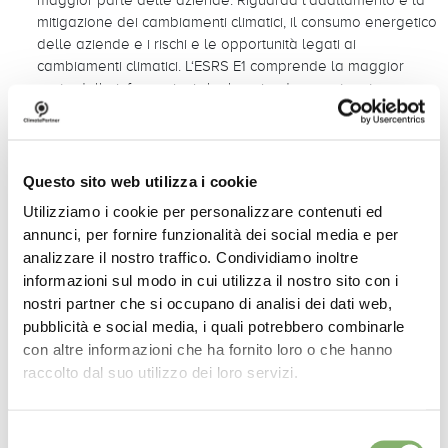
mitigazione dei cambiamenti climatici, il consumo energetico
delle aziende e i rischi e le opportunità legati ai
cambiamenti climatici. L‘ESRS E1 comprende la maggior
parte delle informazioni che le aziende sono tenute a
riportare obbligatoriamente.
ESRS E2: Inquinamento
Le aziende devono fornire informazioni su questioni quali le
Questo sito web utilizza i cookie
microplastiche e l‘inquinamento di aria, acqua, suolo o
Utilizziamo i cookie per personalizzare contenuti ed
risorse alimentari.
annunci, per fornire funzionalità dei social media e per
ESRS E3: Acque e risorse marine
analizzare il nostro traffico. Condividiamo inoltre
informazioni sul modo in cui utilizza il nostro sito con i
Questo principio riguarda il consumo idrico, i prelievi idrici e
nostri partner che si occupano di analisi dei dati web,
gli scarichi delle acque, nonché l‘estrazione e l‘uso di altre
pubblicità e social media, i quali potrebbero combinarle
risorse marine
con altre informazioni che ha fornito loro o che hanno
ESRS E4: Biodiversità ed ecosistemi
raccolto dal suo utilizzo dei loro servizi.
Le aziende devono considerare il proprio impatto sulla
perdita di biodiversità, sulle specie animali, sull‘estensione
Selezione