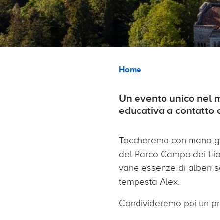
Briciole di pane
Home
Un evento unico nel m
educativa a contatto 
Toccheremo con mano gli 
del Parco Campo dei Fiori
varie essenze di alberi so
tempesta Alex.
Condivideremo poi un pra