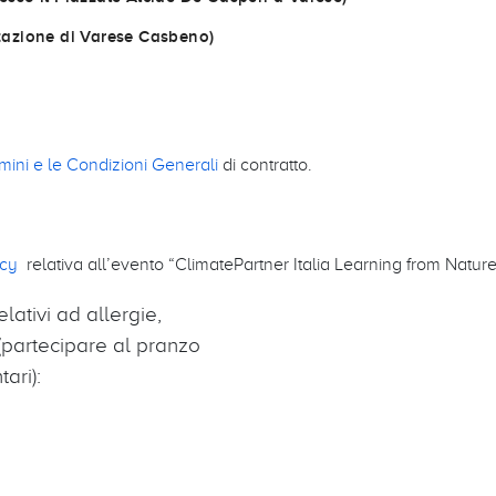
 stazione di Varese Casbeno)
mini e le Condizioni Generali
di contratto.
acy
relativa all’evento “ClimatePartner Italia Learning from Nature
lativi ad allergie,
e) (partecipare al pranzo
ari):