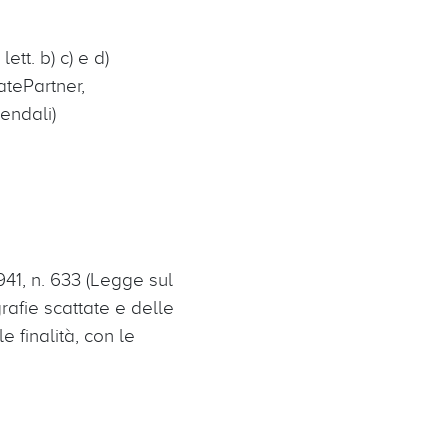
ett. b) c) e d)
matePartner,
iendali)
1941, n. 633 (Legge sul
ografie scattate e delle
e finalità, con le