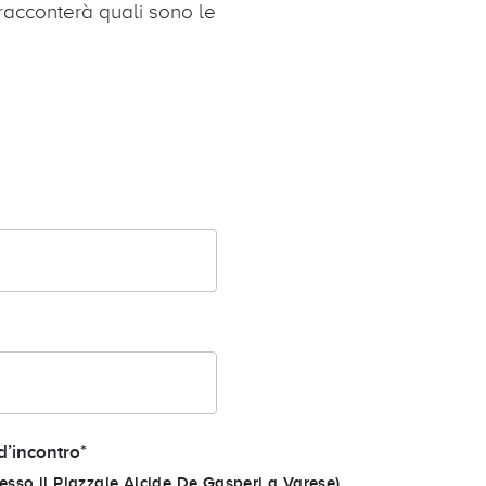
racconterà quali sono le
d’incontro*
resso il Piazzale Alcide De Gasperi a Varese)