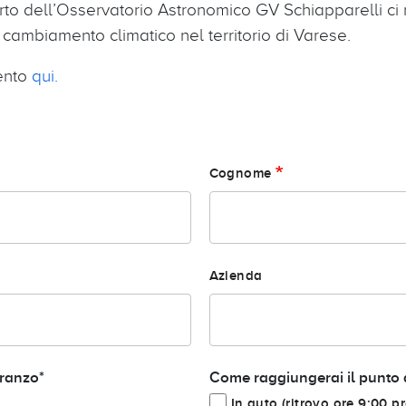
to dell’Osservatorio Astronomico GV Schiapparelli ci 
 cambiamento climatico nel territorio di Varese.
vento
qui
.
Cognome
Azienda
pranzo*
Come raggiungerai il punto 
In auto (ritrovo ore 9:00 p