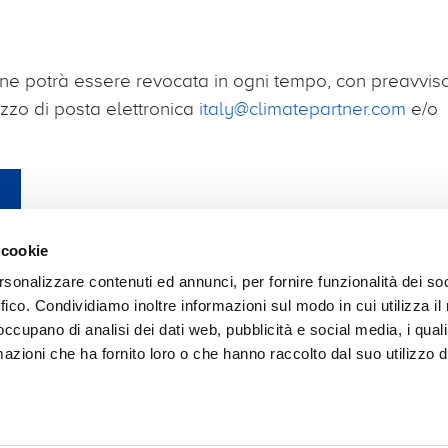
ne potrà essere revocata in ogni tempo, con preavviso
irizzo di posta elettronica
italy@climatepartner.com
e/o
 cookie
rsonalizzare contenuti ed annunci, per fornire funzionalità dei so
ffico. Condividiamo inoltre informazioni sul modo in cui utilizza il 
 occupano di analisi dei dati web, pubblicità e social media, i qual
ronta
Protezione dei dati
CGC
Code of conduct
azioni che ha fornito loro o che hanno raccolto dal suo utilizzo d