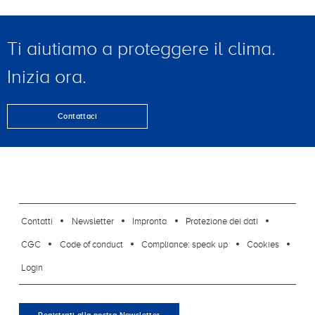
Ti aiutiamo a proteggere il clima.
Inizia ora.
Contattaci
footer-23
Contatti
Newsletter
Impronta
Protezione dei dati
CGC
Code of conduct
Compliance: speak up
Cookies
Login
Registrati alla nostra Newsletter