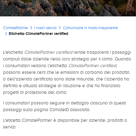
Briciole di pane
ClimatePartner
I nostri servizi
Comunicare in modo trasparente
Etichetta ClimatePartner certified
L'etichetta
ClimatePartner certified
rende trasparenti i passaggi
compiuti dalle aziende nella loro strategia per il clima. Quando
i consumatori vedono l'etichetta
ClimatePartner certified
,
possono essere certi che le emissioni di carbonio del prodotto
o dell'azienda certificata sono state misurate, che l'azienda ha
definito e attuato strategie di riduzione e che ha finanziato
progetti di protezione del clima.
I consumatori possono seguire in dettaglio ciascuno di questi
passaggi sulla pagina ClimateID associata.
L'eticetta ClimatePartner è disponibile per aziende, prodotti o
servizi.