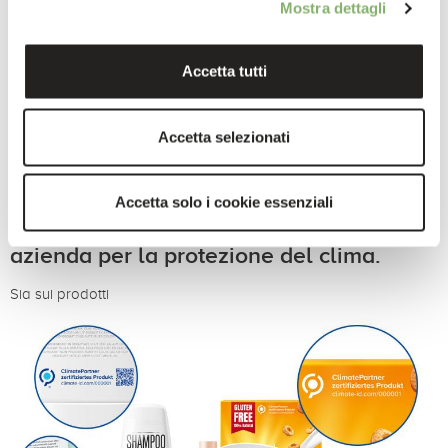
Mostra dettagli
Accetta tutti
Accetta selezionati
L'etichetta ClimatePartner certified,
Accetta solo i cookie essenziali
rende visibile l' impegno della tua
azienda per la protezione del clima.
Sia sui prodotti