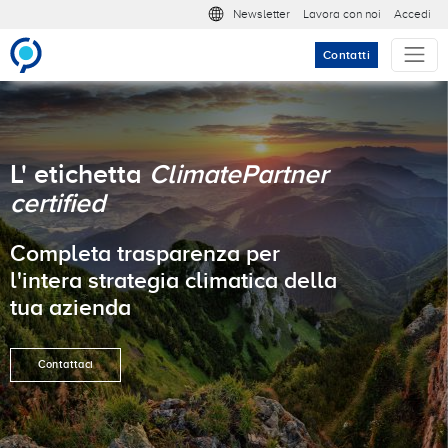
Salta al contenuto principale
Meta nav
Newsletter
Lavora con noi
Accedi
Contatti
L' etichetta
ClimatePartner
certified
Completa trasparenza per
l'intera strategia climatica della
tua azienda
Contattaci