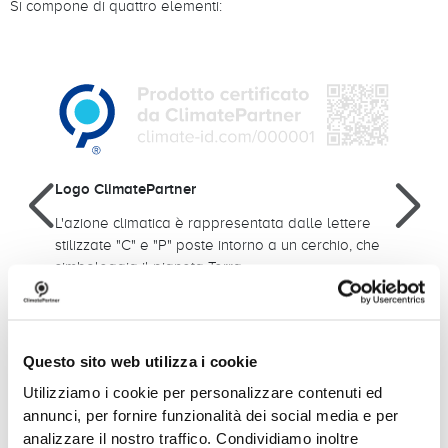
Si compone di quattro elementi:
Logo ClimatePartner
Cate
 una
L'azione climatica è rappresentata dalle lettere
L'eti
di
stilizzate "C" e "P" poste intorno a un cerchio, che
che è
simboleggia il pianeta Terra.
Questo sito web utilizza i cookie
Utilizziamo i cookie per personalizzare contenuti ed
annunci, per fornire funzionalità dei social media e per
La nostra pagina Climate-ID
analizzare il nostro traffico. Condividiamo inoltre