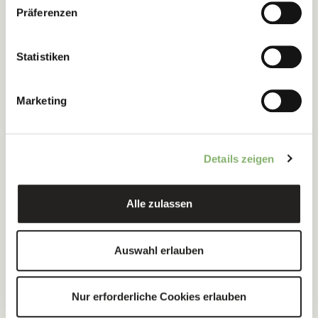
59
Präferenzen
Statistiken
Millionen Tonnen
CO
e nachverfolgt
Marketing
2
Details zeigen
EmpCo-Check Ihrer
Alle zulassen
Kommunikation
Auswahl erlauben
Nur erforderliche Cookies erlauben