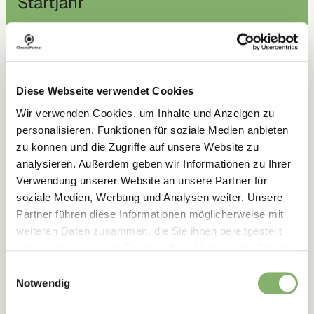
Startjahr
der ClimatePartner-Zertifizierung
1.300+
Diese Webseite verwendet Cookies
Kunden
Wir verwenden Cookies, um Inhalte und Anzeigen zu
personalisieren, Funktionen für soziale Medien anbieten
mit ClimatePartner-Zertifizierung
zu können und die Zugriffe auf unsere Website zu
analysieren. Außerdem geben wir Informationen zu Ihrer
2.500+
Verwendung unserer Website an unsere Partner für
soziale Medien, Werbung und Analysen weiter. Unsere
Partner führen diese Informationen möglicherweise mit
Climate-ID-Pages
weiteren Daten zusammen, die Sie ihnen bereitgestellt
haben oder die sie im Rahmen Ihrer Nutzung der Dienste
gesammelt haben.
Einwilligungsauswahl
Notwendig
online