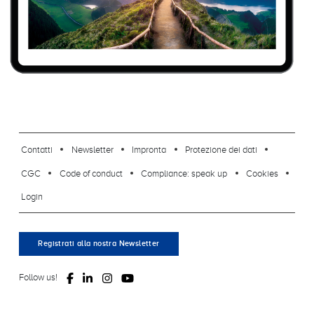
footer-23
Contatti
Newsletter
Impronta
Protezione dei dati
CGC
Code of conduct
Compliance: speak up
Cookies
Login
Registrati alla nostra Newsletter
Follow us!
© 2026, ClimatePartner GmbH