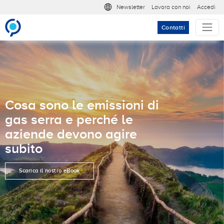
Salta al contenuto principale
Meta nav
Newsletter
Lavora con noi
Accedi
Contatti
Cosa sono le emissioni di
gas serra e perché le
aziende devono agire
subito
Scarica il nostro eBook