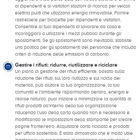
ai dipendenti e ai visitatori stazioni di ricarica per veicoli
elettrici puliti che utilizzano energia rinnovabile. Fornire
rastrelliere per biciclette per dipendenti e visitatori.
Consentire ai tuoi dipendenti di lavorare da casa e
incoraggiarli a utilizzare i mezzi pubblici durante gli
spostamenti. Se gli spostamenti sono inevitabili, stabilite
una politica per gli spostamenti del personale che includa
criteri di riduzione delle emissioni di carbonio.
Gestire i rifiuti: ridurre, riutilizzare e riciclare
Un piano di gestione dei rifiuti efficiente, basato sulla
riduzione dei rifiuti, sul loro riutilizzo e sul riciclo dei
materiali, può aiutare la tua organizzazione, la tua
comunità e l'ambiente risparmiando denaro, energia e
risorse naturali. puoi iniziare a minimizzare la quantità di
rifiuti prodotti all'interno della tua organizzazione
riducendo l'uso della carta quando non è necessario e
modificando le impostazioni della stampante per creare
pagine fronte/retro. Acquistare carta riciclata e prodotti
per ufficio sostenibili. È stato dimostrato che è molto utile
mantenere un programma di riciclaggio con istruzioni e