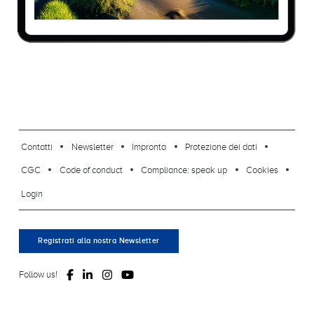
footer-23
Contatti
Newsletter
Impronta
Protezione dei dati
CGC
Code of conduct
Compliance: speak up
Cookies
Login
Registrati alla nostra Newsletter
Follow us!
© 2026, ClimatePartner GmbH