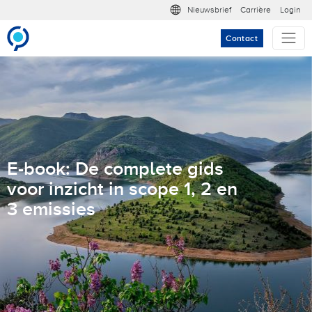
Overslaan en naar de inhoud gaan
Meta nav
Nieuwsbrief
Carrière
Login
Contact
E-book: De complete gids
voor inzicht in scope 1, 2 en
3 emissies