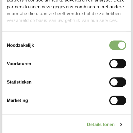
partners voor social media, adverteren en analyse. Deze
partners kunnen deze gegevens combineren met andere
Zakelijk e-mailadres
informatie die u aan ze heeft verstrekt of die ze hebben
verzameld op basis van uw gebruik van hun services.
Bedrijf
Toestemmingsselectie
Noodzakelijk
Voorkeuren
Land
Statistieken
Industrie
Marketing
Details tonen
Jaarlijkse inkomsten