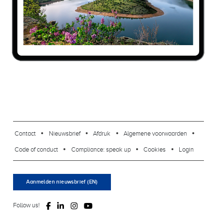
footer-23
Contact
Nieuwsbrief
Afdruk
Algemene voorwaarden
Code of conduct
Compliance: speak up
Cookies
Login
Aanmelden nieuwsbrief (EN)
Follow us!