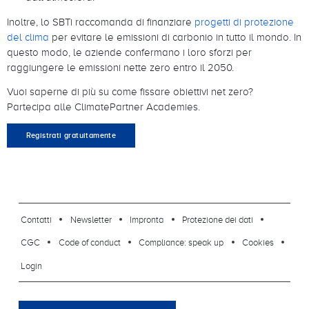
Inoltre, lo SBTi raccomanda di finanziare
progetti di protezione
del clima
per evitare le emissioni di carbonio in tutto il mondo. In
questo modo, le aziende confermano i loro sforzi per
raggiungere le emissioni nette zero entro il 2050.
Vuoi saperne di più su come fissare obiettivi net zero?
Partecipa alle ClimatePartner Academies.
Registrati gratuitamente
footer-23
Contatti
Newsletter
Impronta
Protezione dei dati
CGC
Code of conduct
Compliance: speak up
Cookies
Login