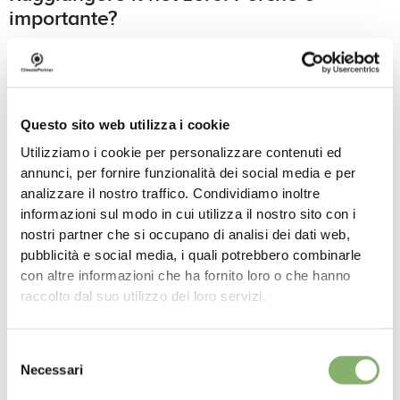
importante?
Per limitare gli effetti del cambiamento climatico, è necessario
riportare il ciclo del carbonio in equilibrio, e in tempi brevi. Se
superiamo punti critici come lo scioglimento permanente della
calotta glaciale della Groenlandia, alcuni degli effetti della crisi
Questo sito web utilizza i cookie
climatica saranno irreversibili. Le conseguenze del
cambiamento climatico diventeranno quindi più drastiche se non
Utilizziamo i cookie per personalizzare contenuti ed
agiamo in modo rapido e coerente.
annunci, per fornire funzionalità dei social media e per
analizzare il nostro traffico. Condividiamo inoltre
Questo aspetto è stato sottolineato nel
Paris Agreement
(o
informazioni sul modo in cui utilizza il nostro sito con i
Accordo di Parigi), che mira a limitare il riscaldamento globale a
nostri partner che si occupano di analisi dei dati web,
2 °C rispetto ai livelli pre-industriali, o idealmente a 1,5 °C. Il
pubblicità e social media, i quali potrebbero combinarle
rapporto del Gruppo intergovernativo di esperti sul
con altre informazioni che ha fornito loro o che hanno
cambiamento climatico (IPCC) del 2023 mostra che questo
raccolto dal suo utilizzo dei loro servizi.
obiettivo può essere raggiunto solo con una significativa e
rapida riduzione delle emissioni di carbonio: senza una drastica
riduzione delle emissioni, mancheremo l'obiettivo dell' Accordo
Selezione
di Parigi entro i primi anni 2030.
Necessari
del
consenso