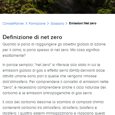
Briciole di pane
Emissioni Net zero
ClimatePartner
Formazione
Glossario
Definizione di net zero
Quando si parla di raggiungere gli obiettivi globali di azione
per il clima, si parla spesso di net zero. Ma cosa significa
esattamente?
In parole semplici, "net zero" si riferisce allo stato in cui le
emissioni globali di gas a effetto serra (GHG) derivanti dalle
attività umane sono pari a quelle che vengono rimosse
dall'atmosfera. Per comprendere il concetto di emissioni nette
"zero", è necessario comprendere anche il ciclo naturale del
carbonio e le emissioni antropogeniche di gas serra.
Il ciclo del carbonio descrive lo scambio di composti chimici
contenenti carbonio tra atmosfera, idrosfera, biosfera e
litosfera. I quattro sistemi immagazzinano e rilasciano questi