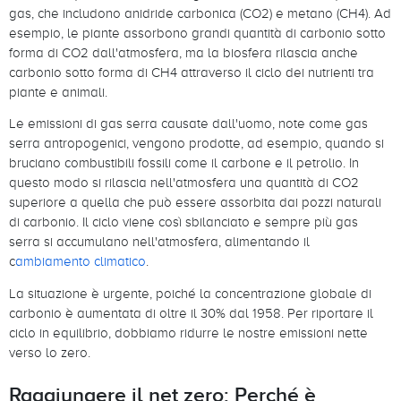
gas, che includono anidride carbonica (CO2) e metano (CH4). Ad
esempio, le piante assorbono grandi quantità di carbonio sotto
forma di CO2 dall'atmosfera, ma la biosfera rilascia anche
carbonio sotto forma di CH4 attraverso il ciclo dei nutrienti tra
piante e animali.
Le emissioni di gas serra causate dall'uomo, note come gas
serra antropogenici, vengono prodotte, ad esempio, quando si
bruciano combustibili fossili come il carbone e il petrolio. In
questo modo si rilascia nell'atmosfera una quantità di CO2
superiore a quella che può essere assorbita dai pozzi naturali
di carbonio. Il ciclo viene così sbilanciato e sempre più gas
serra si accumulano nell'atmosfera, alimentando il
c
ambiamento climatico
.
La situazione è urgente, poiché la concentrazione globale di
carbonio è aumentata di oltre il 30% dal 1958. Per riportare il
ciclo in equilibrio, dobbiamo ridurre le nostre emissioni nette
verso lo zero.
Raggiungere il net zero: Perché è