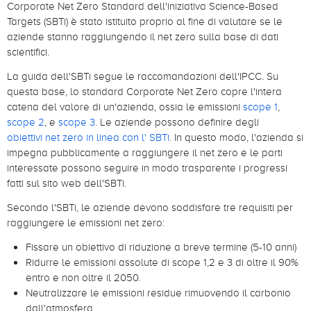
Corporate Net Zero Standard dell'iniziativa Science-Based
Targets (SBTi) è stato istituito proprio al fine di valutare se le
aziende stanno raggiungendo il net zero sulla base di dati
scientifici.
La guida dell'SBTi segue le raccomandazioni dell'IPCC. Su
questa base, lo standard Corporate Net Zero copre l'intera
catena del valore di un'azienda, ossia le emissioni
scope 1
,
scope 2
, e
scope 3
. Le aziende possono definire degli
obiettivi
net zero in linea con l' SBTi
. In questo modo, l'azienda si
impegna pubblicamente a raggiungere il net zero e le parti
interessate possono seguire in modo trasparente i progressi
fatti sul sito web dell'SBTi.
Secondo l'SBTi, le aziende devono soddisfare tre requisiti per
raggiungere le emissioni net zero:
Fissare un obiettivo di riduzione a breve termine (5-10 anni)
Ridurre le emissioni assolute di scope 1,2 e 3 di oltre il 90%
entro e non oltre il 2050.
Neutralizzare le emissioni residue rimuovendo il carbonio
dall'atmosfera.