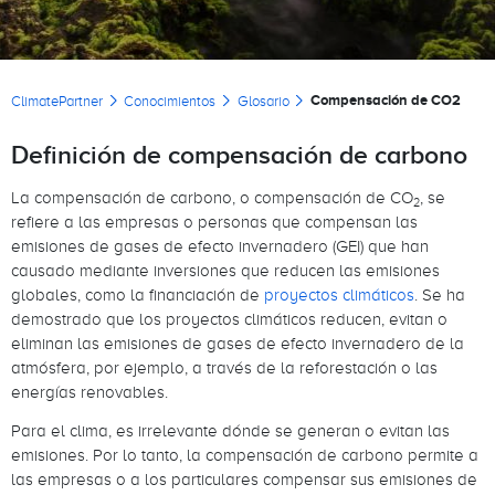
Sobrescribir enlaces de ayuda a la naveg
Compensación de CO2
ClimatePartner
Conocimientos
Glosario
Definición de compensación de carbono
La compensación de carbono, o compensación de CO
, se
2
refiere a las empresas o personas que compensan las
emisiones de gases de efecto invernadero (GEI) que han
causado mediante inversiones que reducen las emisiones
globales, como la financiación de
proyectos climáticos
. Se ha
demostrado que los proyectos climáticos reducen, evitan o
eliminan las emisiones de gases de efecto invernadero de la
atmósfera, por ejemplo, a través de la reforestación o las
energías renovables.
Para el clima, es irrelevante dónde se generan o evitan las
emisiones. Por lo tanto, la compensación de carbono permite a
las empresas o a los particulares compensar sus emisiones de