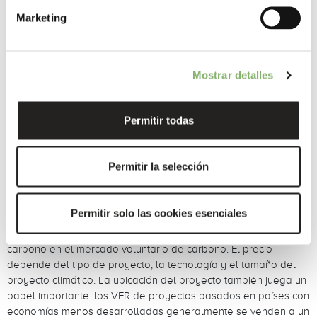
en 2020
, casi tres veces más que los hogares (207,4 millones
de toneladas). Por lo tanto, la responsabilidad de las empresas
Marketing
de participar en la acción climática es particularmente alta. Las
empresas pueden comprar VER y compensar la huella de
carbono de toda la empresa o de productos individuales.
Mostrar detalles
Según lo recomendado por la Convención Marco de las
Naciones Unidas sobre el Cambio Climático (CMNUCC), las
emisiones que quedan después de que se hayan
Permitir todas
implementado las medidas de reducción deben compensarse.
La regla básica para la compensación de carbono corporativa
es: primero evitar y reducir las emisiones, luego financiar
Permitir la selección
proyectos climáticos para compensar lo que no ha disminuido.
¿Cuánto cuestan los créditos de carbono?
Permitir solo las cookies esenciales
Existen diferentes precios para compensar una tonelada de
carbono en el mercado voluntario de carbono. El precio
depende del tipo de proyecto, la tecnología y el tamaño del
proyecto climático. La ubicación del proyecto también juega un
papel importante: los VER de proyectos basados en países con
economías menos desarrolladas generalmente se venden a un