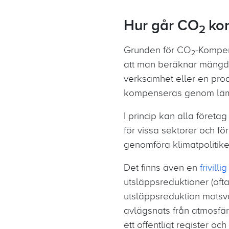
Hur går CO
ko
2
Grunden för CO
-Kompen
2
att man beräknar mängde
verksamhet eller en pro
kompenseras genom lämpli
I princip kan alla föret
för vissa sektorer och f
genomföra klimatpolitike
Det finns även en
frivill
utsläppsreduktioner (ofta
utsläppsreduktion motsva
avlägsnats från atmosfär
ett offentligt register o