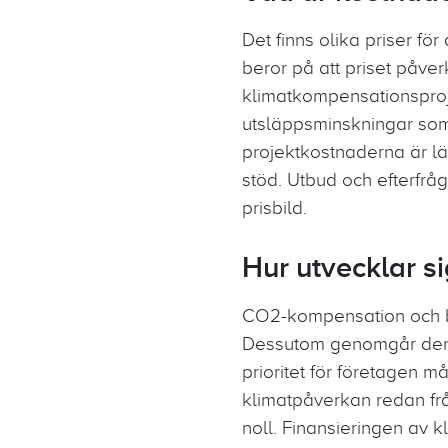
Det finns olika priser fö
beror på att priset påve
klimatkompensationsprojek
utsläppsminskningar som 
projektkostnaderna är l
stöd. Utbud och efterfr
prisbild.
Hur utvecklar s
CO2-kompensation och ber
Dessutom genomgår den f
prioritet för företagen m
klimatpåverkan redan från
noll. Finansieringen av kl