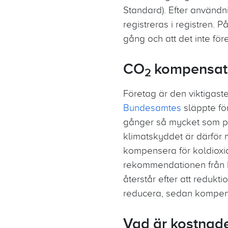
Standard). Efter använd
registreras i registren. 
gång och att det inte f
CO
kompensati
2
Företag är den viktigast
Bundesamtes
släppte fö
gånger så mycket som pri
klimatskyddet är därför 
kompensera för koldioxida
rekommendationen från 
återstår efter att reduk
reducera, sedan kompe
Vad är kostnad