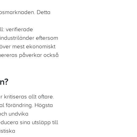
läppsmarknaden. Detta
l: verifierade
industriländer eftersom
höver mest ekonomiskt
enereras påverkar också
on?
itiseras allt oftare.
l förändring. Högsta
 och undvika
ducera sina utsläpp till
istiska