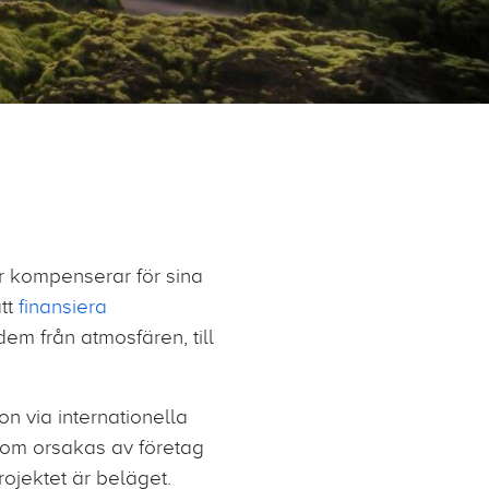
ner kompenserar för sina
tt
finansiera
dem från atmosfären, till
n via internationella
 som orsakas av företag
rojektet är beläget.