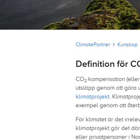
Länkstig
ClimatePartner
Kunskap
Definition för C
CO
kompensation (elle
2
utsläpp genom att göra 
klimatprojekt
. Klimatproj
exempel genom att återb
För klimatet är det irrel
klimatprojekt gör det dä
eller privatpersoner i No