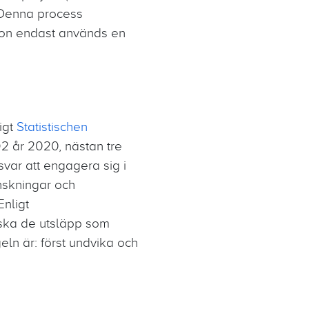
 Denna process
ktion endast används en
igt
Statistischen
2 år 2020, nästan tre
var att engagera sig i
nskningar och
Enligt
ska de utsläpp som
ln är: först undvika och