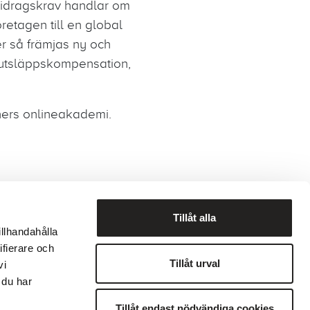
 Bidragskrav handlar om
retagen till en global
er så främjas ny och
r utsläppskompensation,
tners onlineakademi.
Tillåt alla
illhandahålla
ifierare och
Tillåt urval
vi
ekod
Visselblåsning
 du har
Tillåt endast nödvändiga cookies