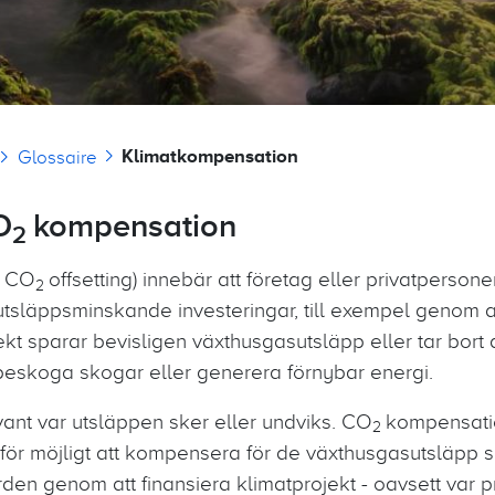
Klimatkompensation
Glossaire
O
kompensation
2
r CO
offsetting) innebär att företag eller privatperso
2
utsläppsminskande investeringar, till exempel genom a
ekt sparar bevisligen växthusgasutsläpp eller tar bort 
eskoga skogar eller generera förnybar energi.
evant var utsläppen sker eller undviks. CO
kompensatio
2
rför möjligt att kompensera för de växthusgasutsläpp
rden genom att finansiera klimatprojekt - oavsett var p