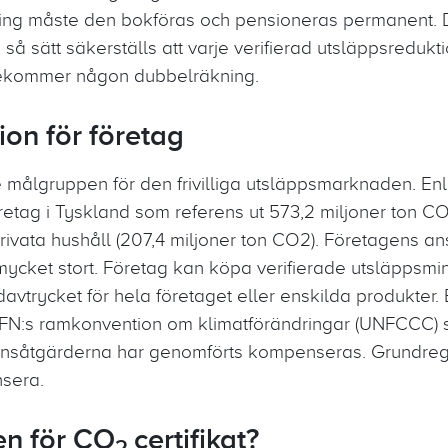
ning måste den bokföras och pensioneras permanent.
På så sätt säkerställs att varje verifierad utsläppsredu
örekommer någon dubbelräkning.
on för företag
e målgruppen för den frivilliga utsläppsmarknaden. Enl
retag i Tyskland som referens ut 573,2 miljoner ton CO
vata hushåll (207,4 miljoner ton CO2). Företagens ans
mycket stort. Företag kan köpa verifierade utsläppsmi
vtrycket för hela företaget eller enskilda produkter. 
FN:s ramkonvention om klimatförändringar (UNFCCC) 
tionsåtgärderna har genomförts kompenseras. Grundrege
nsera.
en för CO
certifikat?
2