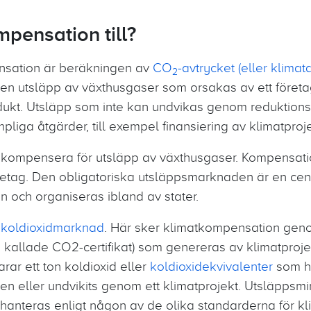
mpensation till?
sation är beräkningen av
CO
-avtrycket (eller klimat
2
n utsläpp av växthusgaser som orsakas av ett företag
dukt. Utsläpp som inte kan undvikas genom reduktion
ga åtgärder, till exempel finansiering av klimatproj
ag kompensera för utsläpp av växthusgaser. Kompensati
öretag. Den obligatoriska utsläppsmarknaden är en cen
n och organiseras ibland av stater.
ig koldioxidmarknad
. Här sker klimatkompensation geno
 kallade CO2-certifikat) som genereras av klimatprojek
rar ett ton koldioxid eller
koldioxidekvivalenter
som ha
en eller undvikits genom ett klimatprojekt. Utsläppsmi
ch hanteras enligt någon av de olika standarderna för kl