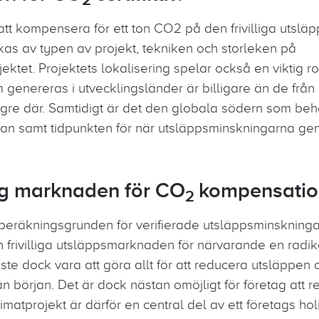
r att kompensera för ett ton CO2 på den frivilliga uts
rkas av typen av projekt, tekniken och storleken på
tet. Projektets lokalisering spelar också en viktig rol
genereras i utvecklingsländer är billigare än de från 
ägre där. Samtidigt är det den globala södern som be
ågan samt tidpunkten för när utsläppsminskningarna g
ig marknaden för CO
kompensati
2
äkningsgrunden för verifierade utsläppsminskningar kr
rivilliga utsläppsmarknaden för närvarande en radika
åste dock vara att göra allt för att reducera utsläppen
 början. Det är dock nästan omöjligt för företag att re
imatprojekt är därför en central del av ett företags hol