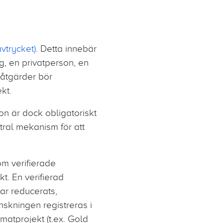
avtrycket)
. Detta innebär
, en privatperson, en
såtgärder bör
ekt.
on är dock obligatoriskt
tral mekanism för att
m verifierade
t. En verifierad
r reducerats,
nskningen registreras i
imatprojekt (t.ex. Gold