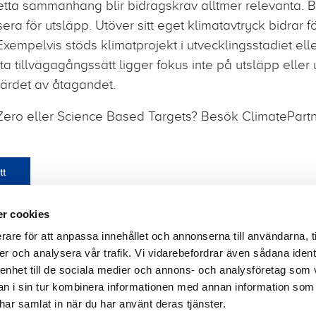
detta sammanhang blir bidragskrav alltmer relevanta.
a för utsläpp. Utöver sitt eget klimatavtryck bidrar fö
xempelvis stöds klimatprojekt i utvecklingsstadiet ell
tta tillvägagångssätt ligger fokus inte på utsläpp elle
värdet av åtagandet.
 Zero eller Science Based Targets? Besök ClimatePar
tt
r cookies
rare för att anpassa innehållet och annonserna till användarna, t
er och analysera vår trafik. Vi vidarebefordrar även sådana ident
 enhet till de sociala medier och annons- och analysföretag som 
sbrev
Företagsstruktur
Dataintegritet
Uppförand
 i sin tur kombinera informationen med annan information som
e har samlat in när du har använt deras tjänster.