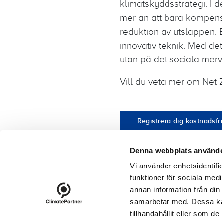
klimatskyddsstrategi. I 
mer än att bara kompenser
reduktion av utsläppen. E
innovativ teknik. Med de
utan på det sociala mer
Vill du veta mer om Net
Registrera dig kostnadsfri
Denna webbplats använde
Vi använder enhetsidentifie
funktioner för sociala medi
footer-23
annan information från din
Kontakt
Protokoll
Nyhet
samarbetar med. Dessa kan
tillhandahållit eller som d
Cookies
Logga in