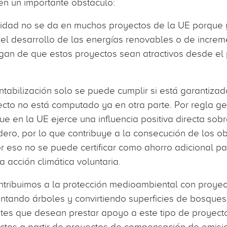
yen un importante obstáculo:
nalidad no se da en muchos proyectos de la UE porque 
l desarrollo de las energías renovables o de increme
gan de que estos proyectos sean atractivos desde el 
ontabilización solo se puede cumplir si está garantiza
cto no está computado ya en otra parte. Por regla ge
e en la UE ejerce una influencia positiva directa sob
ero, por lo que contribuye a la consecución de los ob
or eso no se puede certificar como ahorro adicional 
 acción climática voluntaria.
ntribuimos a la protección medioambiental con proye
antando árboles y convirtiendo superficies de bosque
ientes que desean prestar apoyo a este tipo de proye
tos a partir de proyectos de compensación de emision