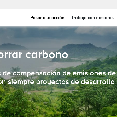
main-23
Pasar a la acción
Trabaja con nosotros
Más información sobre la certificación ClimatePartner.
Todo lo que debe saber sobre 
rrar carbono
s de compensación de emisiones de
n siempre proyectos de desarrollo