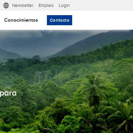
Meta nav
Newsletter
Empleo
Login
Conocimientos
Contacto
la acción climática para las empresas.
 para