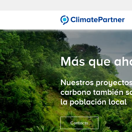
Pasar al contenido principal
Más de 6000 clientes en más de 60 países hacen crecer sus empresas con ClimatePartner.
Más que aho
Nuestros proyecto
carbono también so
la población local
Contacto