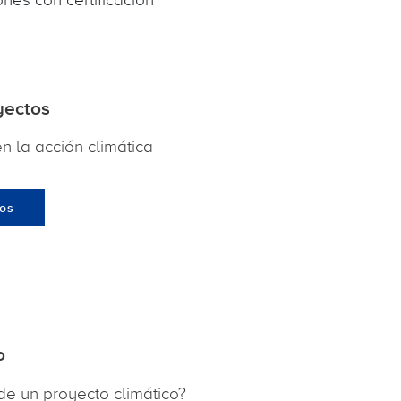
yectos
n la acción climática
tos
o
 de un proyecto climático?