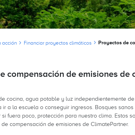
laces de ayuda a la navegación
Proyectos de c
a acción
Financiar proyectos climáticos
de compensación de emisiones de 
 de cocina, agua potable y luz independientemente de
 ir a la escuela o conseguir ingresos. Bosques sanos 
r si fuera poco, protección para nuestro clima. Estos s
s de compensación de emisiones de ClimatePartner.