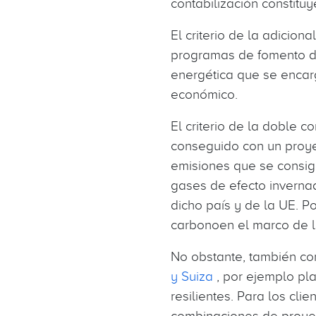
contabilización constitu
El criterio de la adicio
programas de fomento de
energética que se encar
económico.
El criterio de la doble c
conseguido con un proye
emisiones que se consigu
gases de efecto invernad
dicho país y de la UE. P
carbonoen el marco de la
No obstante, también co
y Suiza
, por ejemplo pl
resilientes. Para los cl
combinaciones de proyec