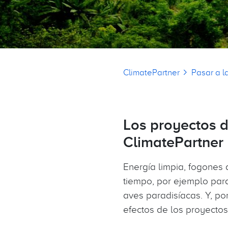
Sobrescribir en
ClimatePartner
Pasar a l
Los proyectos 
ClimatePartner
Energía limpia, fogones
tiempo, por ejemplo para
aves paradisíacas. Y, po
efectos de los proyecto