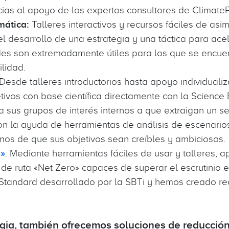
acias al apoyo de los expertos consultores de Climate
mática:
Talleres interactivos y recursos fáciles de asim
el desarrollo de una estrategia y una táctica para ace
es son extremadamente útiles para los que se encuent
ilidad.
 Desde talleres introductorios hasta apoyo individuali
tivos con base científica directamente con la Science 
 sus grupos de interés internos a que extraigan un se
on la ayuda de herramientas de análisis de escenario
mos de que sus objetivos sean creíbles y ambiciosos.
o»
: Mediante herramientas fáciles de usar y talleres, 
 de ruta «Net Zero» capaces de superar el escrutinio 
o Standard desarrollado por la SBTi y hemos creado re
egia, también ofrecemos soluciones de reducció