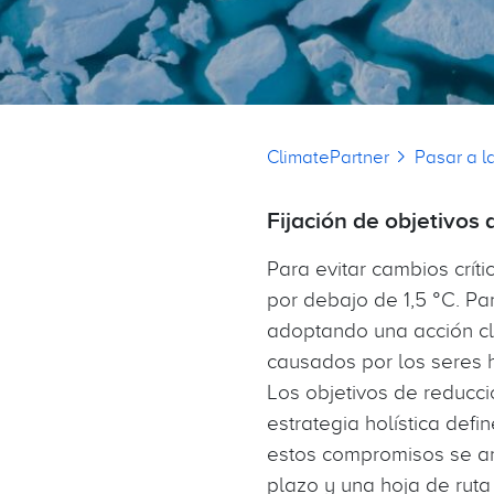
Sobrescribir en
ClimatePartner
Pasar a l
Fijación de objetivos
Para evitar cambios crít
por debajo de 1,5 °C. Pa
adoptando una acción cli
causados por los seres
Los objetivos de reducci
estrategia holística def
estos compromisos se anc
plazo y una hoja de ruta