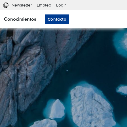
Meta nav
Newsletter
Empleo
Login
Conocimientos
Contacto
la acción climática para las empresas.