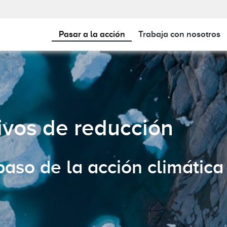
main-23
Pasar a la acción
Trabaja con nosotros
Más información sobre la certificación ClimatePartner.
Todo lo que debe saber sobre 
tivos de reducción
aso de la acción climática