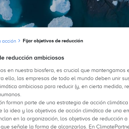
laces de ayuda a la navegación
Fijar objetivos de reducción
a acción
 de reducción ambiciosos
icos en nuestra biosfera, es crucial que mantengamos 
ra ello, las empresas de todo el mundo deben unir su
mática ambiciosa para reducir (y, en cierta medida, re
 humanos.
ón forman parte de una estrategia de acción climátic
ine la idea y los objetivos de acción climática de una 
lan en la organización, los objetivos de reducción a 
 que señale la forma de alcanzarlos. En ClimatePartn