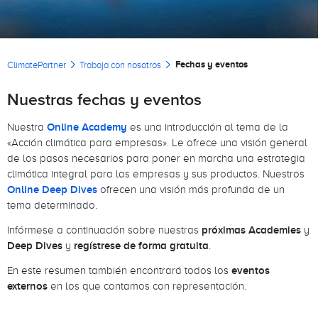
Sobrescribir enlaces de ayuda a la naveg
Fechas y eventos
ClimatePartner
Trabaja con nosotros
Nuestras fechas y eventos
Nuestra
Online Academy
es una introducción al tema de la
«Acción climática para empresas». Le ofrece una visión general
de los pasos necesarios para poner en marcha una estrategia
climática integral para las empresas y sus productos. Nuestros
Online Deep Dives
ofrecen una visión más profunda de un
tema determinado.
Infórmese a continuación sobre nuestras
próximas Academies
y
Deep Dives
y
regístrese de forma gratuita
.
En este resumen también encontrará todos los
eventos
externos
en los que contamos con representación.