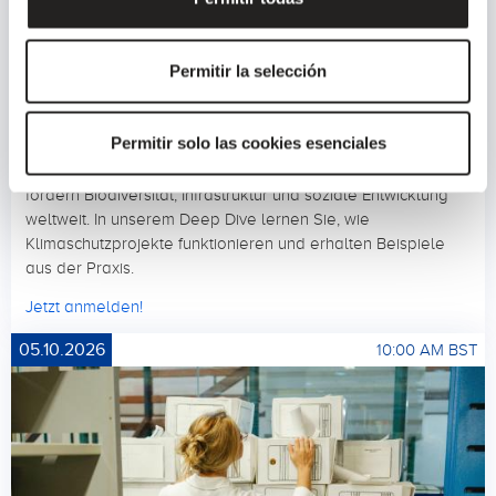
Permitir la selección
DEEP DIVE
Deutsch
Online
Klimaschutzprojekte: Mehr als CO₂-Reduktion
Permitir solo las cookies esenciales
Klimaschutzprojekte reduzieren nicht nur CO₂, sondern
fördern Biodiversität, Infrastruktur und soziale Entwicklung
weltweit. In unserem Deep Dive lernen Sie, wie
Klimaschutzprojekte funktionieren und erhalten Beispiele
aus der Praxis.
Jetzt anmelden!
05.10.2026
10:00 AM BST