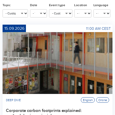
Topic
Date
Event type
Location
Language
15.09.2026
11:00 AM CEST
DEEP DIVE
English
Online
Corporate carbon footprints explained: