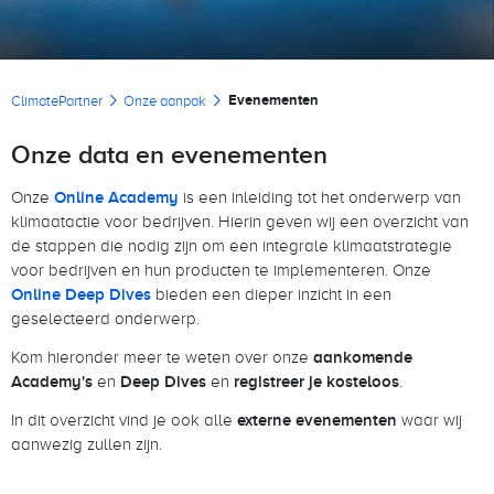
Kruimelpad
Evenementen
ClimatePartner
Onze aanpak
Onze data en evenementen
Onze
Online Academy
is een inleiding tot het onderwerp van
klimaatactie voor bedrijven. Hierin geven wij een overzicht van
de stappen die nodig zijn om een integrale klimaatstrategie
voor bedrijven en hun producten te implementeren. Onze
Online Deep Dives
bieden een dieper inzicht in een
geselecteerd onderwerp.
Kom hieronder meer te weten over onze
aankomende
Academy's
en
Deep Dives
en
registreer je kosteloos
.
In dit overzicht vind je ook alle
externe evenementen
waar wij
aanwezig zullen zijn.