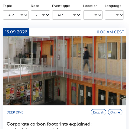
Topic
Date
Event type
Location
Language
15.09.2026
11:00 AM CEST
DEEP DIVE
English
Online
Corporate carbon footprints explained: