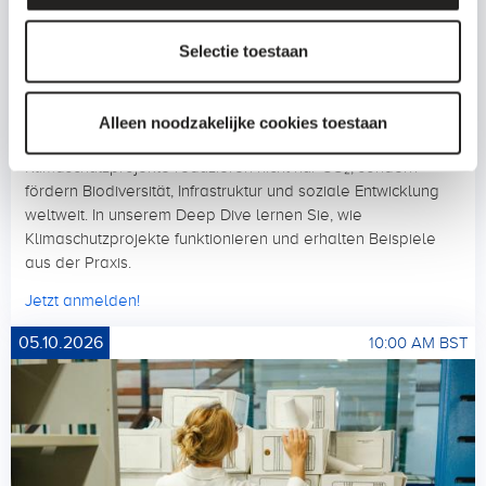
Selectie toestaan
DEEP DIVE
Deutsch
Online
Alleen noodzakelijke cookies toestaan
Klimaschutzprojekte: Mehr als CO₂-Reduktion
Klimaschutzprojekte reduzieren nicht nur CO₂, sondern
fördern Biodiversität, Infrastruktur und soziale Entwicklung
weltweit. In unserem Deep Dive lernen Sie, wie
Klimaschutzprojekte funktionieren und erhalten Beispiele
aus der Praxis.
Jetzt anmelden!
05.10.2026
10:00 AM BST