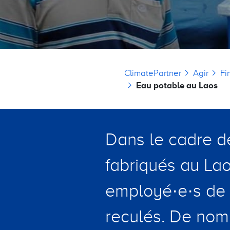
Fil d'Ariane
ClimatePartner
Agir
Fi
Eau potable au Laos
Dans le cadre de
fabriqués au Lao
employé·e·s de l
reculés. De nomb