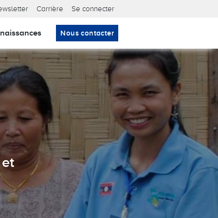
ta nav
ewsletter
Carrière
Se connecter
naissances
Nous contacter
tner certifié.
pour les entreprises.
 et