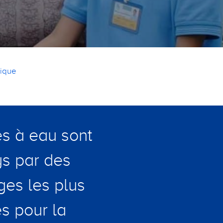
tique
es à eau sont
ys par des
ges les plus
s pour la