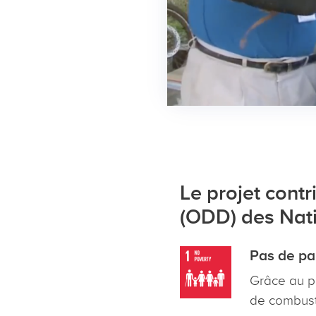
 filtre. J'ai le
e rend heureux,
e le
s proches.”
Le projet cont
(ODD) des Nati
Pas de pa
Grâce au p
de combust