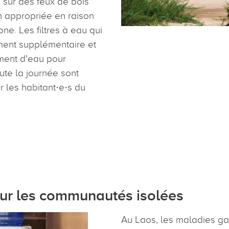
au sur des feux de bois
n appropriée en raison
ne. Les filtres à eau qui
ment supplémentaire et
ment d'eau pour
ute la journée sont
 les habitant·e·s du
our les communautés isolées
Au Laos, les maladies gas