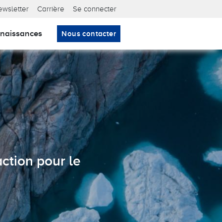
ta nav
ewsletter
Carrière
Se connecter
naissances
Nous contacter
tner certifié.
pour les entreprises.
ction pour le