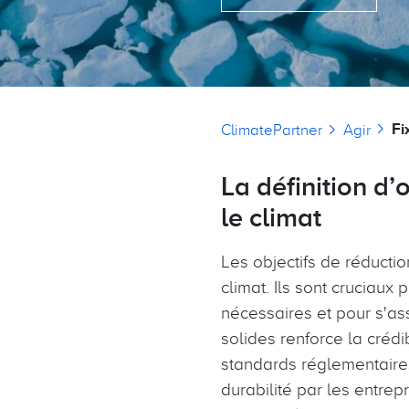
Fil d'Ariane
Fi
ClimatePartner
Agir
La définition d’
le climat
Les objectifs de réducti
climat. Ils sont cruciaux
nécessaires et pour s'ass
solides renforce la crédi
standards réglementaires 
durabilité par les entrep