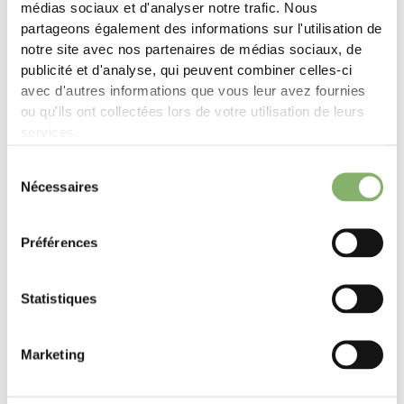
médias sociaux et d'analyser notre trafic. Nous
partageons également des informations sur l'utilisation de
notre site avec nos partenaires de médias sociaux, de
Pourquoi nous
publicité et d'analyse, qui peuvent combiner celles-ci
ClimatePartner propose des solutions concrètes et mesurables
avec d'autres informations que vous leur avez fournies
pour chacune des cinq étapes de l'action climatique. Découvrez
ou qu'ils ont collectées lors de votre utilisation de leurs
comment nous pouvons vous aider à atteindre vos objectifs en
services.
matière de développement durable.
Sélection
En savoir plus
Nécessaires
du
consentement
Préférences
Statistiques
Marketing