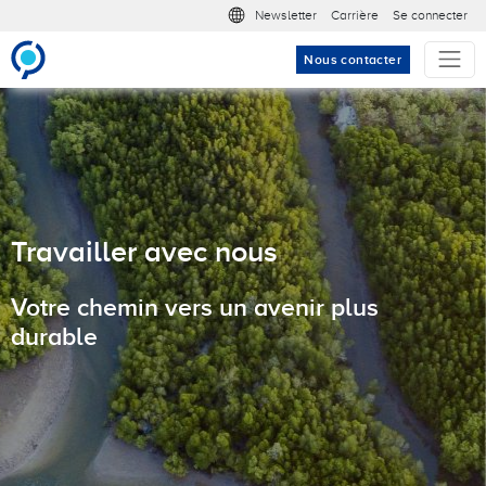
Aller au contenu principal
Meta nav
Newsletter
Carrière
Se connecter
Nous contacter
Travailler avec nous
Votre chemin vers un avenir plus
durable