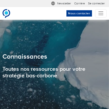
Aller au contenu principal
Meta nav
Newsletter
Carrière
Se connecter
Nous contacter
Connaissances
Toutes nos ressources pour votre
stratégie bas-carbone