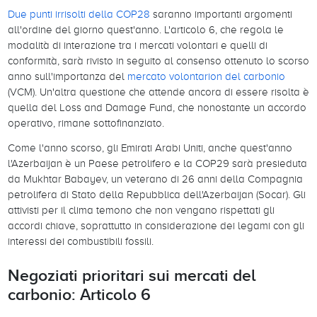
Due punti irrisolti della COP28
saranno importanti argomenti
all'ordine del giorno quest'anno. L'articolo 6, che regola le
modalità di interazione tra i mercati volontari e quelli di
conformità, sarà rivisto in seguito al consenso ottenuto lo scorso
anno sull'importanza del
mercato volontarion del carbonio
(VCM). Un'altra questione che attende ancora di essere risolta è
quella del Loss and Damage Fund, che nonostante un accordo
operativo, rimane sottofinanziato.
Come l'anno scorso, gli Emirati Arabi Uniti, anche quest'anno
l'Azerbaijan è un Paese petrolifero e la COP29 sarà presieduta
da Mukhtar Babayev, un veterano di 26 anni della Compagnia
petrolifera di Stato della Repubblica dell'Azerbaijan (Socar). Gli
attivisti per il clima temono che non vengano rispettati gli
accordi chiave, soprattutto in considerazione dei legami con gli
interessi dei combustibili fossili.
Negoziati prioritari sui mercati del
carbonio: Articolo 6