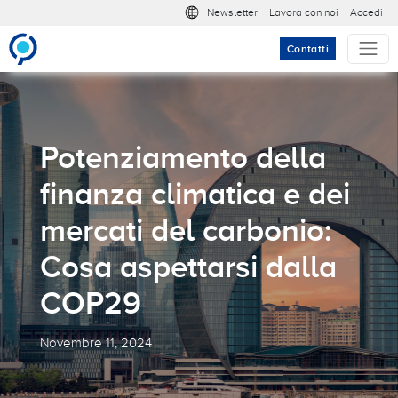
Salta al contenuto principale
Meta nav
Newsletter
Lavora con noi
Accedi
Contatti
Potenziamento della
finanza climatica e dei
mercati del carbonio:
Cosa aspettarsi dalla
COP29
Novembre 11, 2024