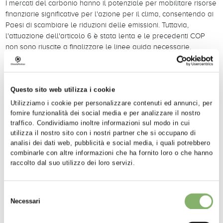
I mercati del carbonio hanno il potenziale per mobilitare risorse
finanziarie significative per l'azione per il clima, consentendo ai
Paesi di scambiare le riduzioni delle emissioni. Tuttavia,
l'attuazione dell'articolo 6 è stata lenta e le precedenti COP
non sono riuscite a finalizzare le linee guida necessarie.
Alla COP29, i negoziatori punteranno a rendere pienamente
operativo l'articolo 6. Ciò comporta la definizione di regole
chiare per le transazioni sul mercato del carbonio, garantendo
Questo sito web utilizza i cookie
la trasparenza e prevenendo il greenwashing. Un mercato del
Utilizziamo i cookie per personalizzare contenuti ed annunci, per
carbonio ben funzionante potrebbe fornire un sistema di
fornire funzionalità dei social media e per analizzare il nostro
finanziamento senza debiti per i progetti verdi e aiutare i Paesi
traffico. Condividiamo inoltre informazioni sul modo in cui
a raggiungere gli obiettivi climatici in modo più efficiente. Gli
utilizza il nostro sito con i nostri partner che si occupano di
aspetti chiave in discussione includono la creazione di un
analisi dei dati web, pubblicità e social media, i quali potrebbero
sistema di contabilità centralizzato per evitare il doppio
combinarle con altre informazioni che ha fornito loro o che hanno
conteggio delle riduzioni delle emissioni, la definizione di
raccolto dal suo utilizzo dei loro servizi.
standard solidi per i crediti di carbonio e la garanzia che i
meccanismi di mercato contribuiscano allo sviluppo sostenibile
Selezione
e all'integrità ambientale.
Necessari
del
Finanza climatica e NCQG
consenso