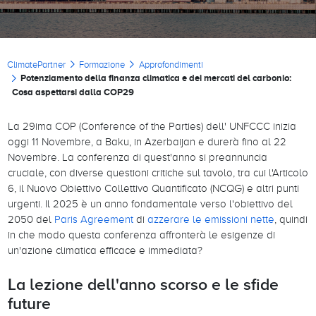
Briciole di pane
ClimatePartner
Formazione
Approfondimenti
Potenziamento della finanza climatica e dei mercati del carbonio:
Cosa aspettarsi dalla COP29
La 29ima COP (Conference of the Parties) dell' UNFCCC inizia
oggi 11 Novembre, a Baku, in Azerbaijan e durerà fino al 22
Novembre. La conferenza di quest'anno si preannuncia
cruciale, con diverse questioni critiche sul tavolo, tra cui l'Articolo
6, il Nuovo Obiettivo Collettivo Quantificato (NCQG) e altri punti
urgenti. Il 2025 è un anno fondamentale verso l'obiettivo del
2050 del
Paris Agreement
di
azzerare le emissioni nette
, quindi
in che modo questa conferenza affronterà le esigenze di
un'azione climatica efficace e immediata?
La lezione dell'anno scorso e le sfide
future