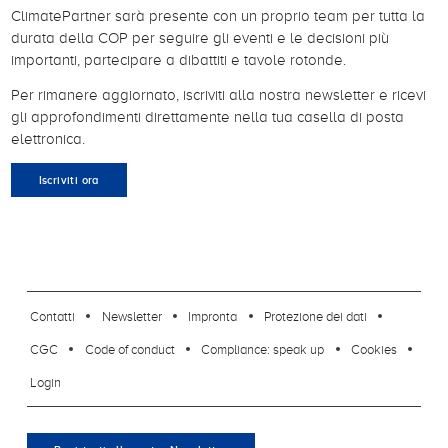
ClimatePartner sarà presente con un proprio team per tutta la
durata della COP per seguire gli eventi e le decisioni più
importanti, partecipare a dibattiti e tavole rotonde.
Per rimanere aggiornato, iscriviti alla nostra newsletter e ricevi
gli approfondimenti direttamente nella tua casella di posta
elettronica.
Iscriviti ora
footer-23
Contatti
Newsletter
Impronta
Protezione dei dati
CGC
Code of conduct
Compliance: speak up
Cookies
Login