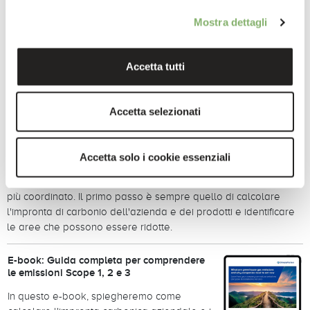
che aziende diverse non conteggino le stesse emissioni
nell'ambito dello stesso scope. Gli scope 1, 2 e 3 sono utilizzati
Mostra dettagli
solo per calcolare l'impronta di carbonio di un'azienda, non per
gli individui o i prodotti.
Accetta tutti
Come ridurre la carbon footprint
La riduzione dell'impronta di carbonio personale può assumere
Accetta selezionati
diverse forme a seconda dell'individuo. Ad esempio, si può
volare di meno, utilizzare i trasporti pubblici o un'auto elettrica e
mangiare meno carne e latticini.
Accetta solo i cookie essenziali
Per ridurre le emissioni di un'azienda è necessario uno sforzo
più coordinato. Il primo passo è sempre quello di calcolare
l'impronta di carbonio dell'azienda e dei prodotti e identificare
le aree che possono essere ridotte.
E-book: Guida completa per comprendere
le emissioni Scope 1, 2 e 3
In questo e-book, spiegheremo come