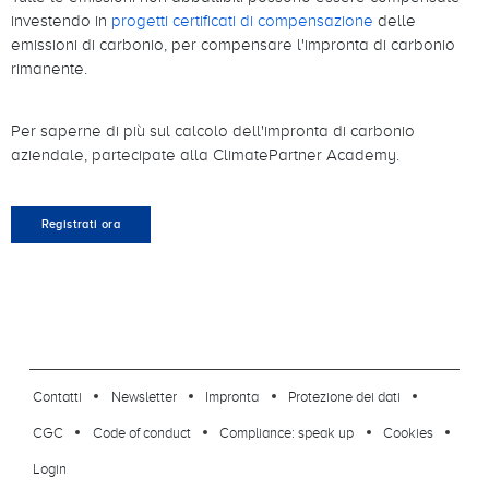
investendo in
progetti certificati di compensazione
delle
emissioni di carbonio, per compensare l'impronta di carbonio
rimanente.
Per saperne di più sul calcolo dell'impronta di carbonio
aziendale, partecipate alla ClimatePartner Academy.
Registrati ora
footer-23
Contatti
Newsletter
Impronta
Protezione dei dati
CGC
Code of conduct
Compliance: speak up
Cookies
Login