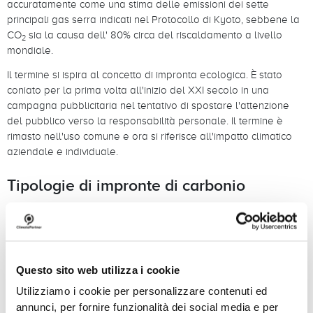
accuratamente come una stima delle emissioni dei sette
principali gas serra indicati nel Protocollo di Kyoto, sebbene la
CO
sia la causa dell' 80% circa del riscaldamento a livello
2
mondiale.
Il termine si ispira al concetto di impronta ecologica. È stato
coniato per la prima volta all'inizio del XXI secolo in una
campagna pubblicitaria nel tentativo di spostare l'attenzione
del pubblico verso la responsabilità personale. Il termine è
rimasto nell'uso comune e ora si riferisce all'impatto climatico
aziendale e individuale.
Tipologie di impronte di carbonio
Il primo calcolatore dell'impronta di carbonio personale è stato
pubblicato da BP nel 2004, prendendo le informazioni di base
sulla casa, i trasporti, i viaggi e altre fonti di emissioni di un
individuo per calcolare un valore in tonnellate annue di CO2e.
Questo sito web utilizza i cookie
Da allora si è assistito a una spinta verso la responsabilità
climatica delle aziende, da cui è nata l'idea di calcolare le
Utilizziamo i cookie per personalizzare contenuti ed
impronte di carbonio dei prodotti e delle aziende.
annunci, per fornire funzionalità dei social media e per