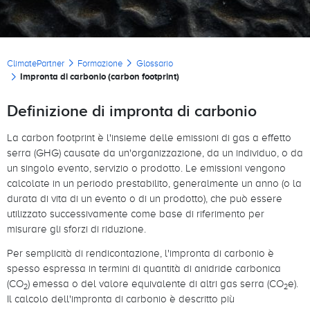
Briciole di pane
ClimatePartner
Formazione
Glossario
Impronta di carbonio (carbon footprint)
Definizione di impronta di carbonio
La carbon footprint è l'insieme delle emissioni di gas a effetto
serra (GHG) causate da un'organizzazione, da un individuo, o da
un singolo evento, servizio o prodotto. Le emissioni vengono
calcolate in un periodo prestabilito, generalmente un anno (o la
durata di vita di un evento o di un prodotto), che può essere
utilizzato successivamente come base di riferimento per
misurare gli sforzi di riduzione.
Per semplicità di rendicontazione, l'impronta di carbonio è
spesso espressa in termini di quantità di anidride carbonica
(CO
) emessa o del valore equivalente di altri gas serra (CO
e).
2
2
Il calcolo dell'impronta di carbonio è descritto più