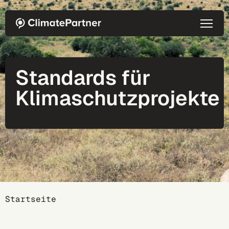
Direkt zum Inhalt
Standards für
Klimaschutzprojekte
Breadcrumb
Startseite