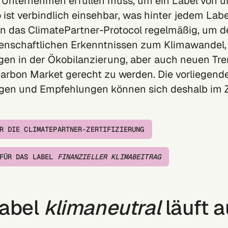
in Unternehmen erfüllen muss, um ein Label von u
o ist verbindlich einsehbar, was hinter jedem Labe
en das ClimatePartner-Protocol regelmäßig, um 
enschaftlichen Erkenntnissen zum Klimawandel,
gen in der Ökobilanzierung, aber auch neuen Tr
arbon Market gerecht zu werden. Die vorliegend
gen und Empfehlungen können sich deshalb im Z
R DIE CLIMATEPARTNER-ZERTIFIZIERUNG
 FÜR DAS LABEL
FINANZIELLER KLIMABEITRAG
Label
klimaneutral
läuft 