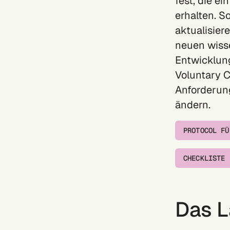
fest, die e
erhalten. S
aktualisier
neuen wiss
Entwicklun
Voluntary C
Anforderun
ändern.
PROTOCOL FÜ
CHECKLISTE
Das 