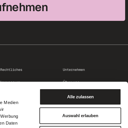
ufnehmen
Rechtliches
Unternehmen
Impressum
Über uns
Datenschutz
Alle zulassen
Trust Center
le Medien
Code of Conduct
ir
Compliance: speak up
Auswahl erlauben
, Werbung
ren Daten
AGB