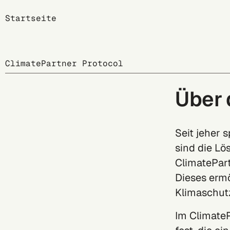
Breadcrumb
Startseite
ClimatePartner Protocol
Über 
Seit jeher 
sind die Lö
ClimatePar
Dieses ermö
Klimaschut
Im ClimateP