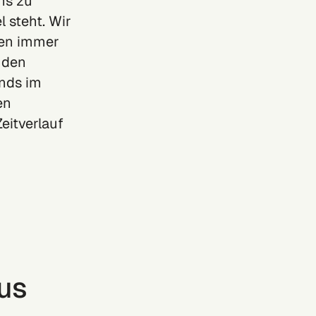
ns zu
l steht. Wir
den immer
 den
ends im
en
eitverlauf
aus