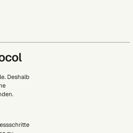
ocol
le. Deshalb
ne
nden.
essschritte