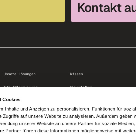
Kontakt a
Unsere Lösungen
Wissen
CO
Bilanzierung
Newsletter
2
Reduktion
Academy
t Cookies
Klimaschutzprojekte
Ressourcen
 Inhalte und Anzeigen zu personalisieren, Funktionen für sozia
Kommunikation
Blog
e Zugriffe auf unsere Website zu analysieren. Außerdem geben w
EmpCo
Glossar
rwendung unserer Website an unsere Partner für soziale Medien
re Partner führen diese Informationen möglicherweise mit weite
Amazon Climate Pledge Friendly
Case studies