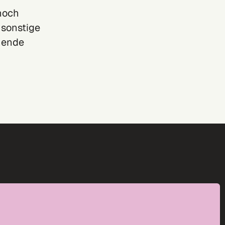
noch
 sonstige
chende