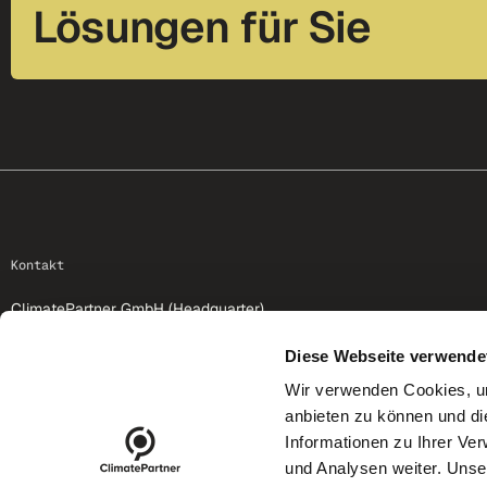
Lösungen für Sie
footer-25
Kontakt
ClimatePartner GmbH (Headquarter)
St.-Martin-Str. 59
81669 Munich
Diese Webseite verwende
Wir verwenden Cookies, um
+49 89 1222875-0
anbieten zu können und di
info@climatepartner.com
Informationen zu Ihrer Ve
und Analysen weiter. Unse