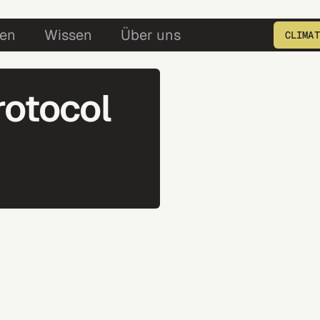
5
en
Wissen
Über uns
CLIMAT
Geben Sie die Produkt ID e
rotocol