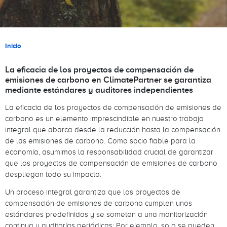
Sobrescribir enlaces de ayuda a la naveg
Inicio
La eficacia de los proyectos de compensación de
emisiones de carbono en ClimatePartner se garantiza
mediante estándares y auditores independientes
La eficacia de los proyectos de compensación de emisiones de
carbono es un elemento imprescindible en nuestro trabajo
integral que abarca desde la reducción hasta la compensación
de las emisiones de carbono. Como socio fiable para la
economía, asumimos la responsabilidad crucial de garantizar
que los proyectos de compensación de emisiones de carbono
despliegan todo su impacto.
Un proceso integral garantiza que los proyectos de
compensación de emisiones de carbono cumplen unos
estándares predefinidos y se someten a una monitorización
continua y auditorías periódicas: Por ejemplo, solo se pueden