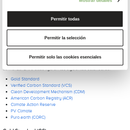
Mostrar detalles
garantiza que el proyecto se monitoriza continuamente y se
verifica periódicamente de conformidad con la metodología,
con lo que cumple los requisitos del estándar.
Permitir todas
Permitir la selección
Información complementaria sobre los estándares y los
auditores seleccionados
En ClimatePartner solo aceptamos proyectos de compensación
Permitir solo las cookies esenciales
de emisiones de carbono que trabajen con estándares de
confianza. Entre ellas figuran las siguientes estándares:
Gold Standard
Verified Carbon Standard (VCS)
Clean Development Mechanism (CDM)
American Carbon Registry (ACR)
Climate Action Reserve
PV Climate
Puro.earth (CORC)