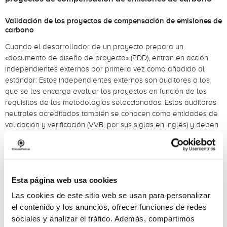
Validación de los proyectos de compensación de emisiones de
carbono
Cuando el desarrollador de un proyecto prepara un
«documento de diseño de proyecto» (PDD), entran en acción
independientes externos por primera vez como añadido al
estándar: Estos independientes externos son auditores a los
que se les encarga evaluar los proyectos en función de los
requisitos de las metodologías seleccionadas. Estos auditores
neutrales acreditados también se conocen como entidades de
validación y verificación (VVB, por sus siglas en inglés) y deben
estar aprobados por el registro. Algunos ejemplos son TUV
North/South, S&A Carbon LLC. O SCS Global Services.
Las VVB validan el «documento de diseño de proyecto» y, tras
la validación exitosa, el proyecto se puede consignar en el
Esta página web usa cookies
registro del estándar.
Las cookies de este sitio web se usan para personalizar
A continuación, el desarrollador del proyecto comienza la
el contenido y los anuncios, ofrecer funciones de redes
implementación del mismo y a la vez se inicia la primera fase
sociales y analizar el tráfico. Además, compartimos