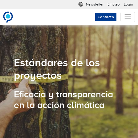
Pasar al contenido principal
Meta nav
Newsletter
Empleo
Login
Contacto
Estándares de los
proyectos
Eficacia y transparencia
en la acción climática