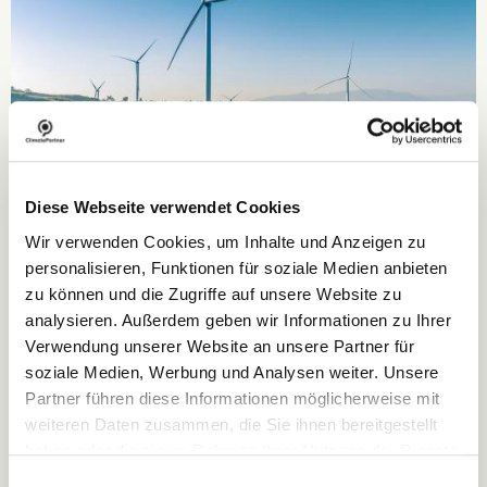
Diese Webseite verwendet Cookies
Wir verwenden Cookies, um Inhalte und Anzeigen zu
Erneuerbare Energie: Hebel für die
personalisieren, Funktionen für soziale Medien anbieten
Dekarbonisierung
zu können und die Zugriffe auf unsere Website zu
analysieren. Außerdem geben wir Informationen zu Ihrer
In diesem Deep Dive erfahren Sie mehr über die Rolle
Verwendung unserer Website an unsere Partner für
erneuerbarer Energien für den globalen Klimaschutz und
welche Vorteile die Umstellung auf Ökostrom für Ihr
soziale Medien, Werbung und Analysen weiter. Unsere
Unternehmen bietet.
Partner führen diese Informationen möglicherweise mit
weiteren Daten zusammen, die Sie ihnen bereitgestellt
Beginn:
11:00 Uhr CEST
haben oder die sie im Rahmen Ihrer Nutzung der Dienste
Sprache:
Deutsch
gesammelt haben.
Einwilligungsauswahl