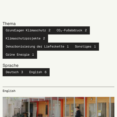
Thema
Grundlagen Klimaschutz
2
CO₂-Fußabdruck
2
Klimaschutzprojekte
2
Dekarbonisierung der Lieferkette
1
Sonstiges
1
Grüne Energie
1
Sprache
Deutsch
3
English
6
English
15.09.