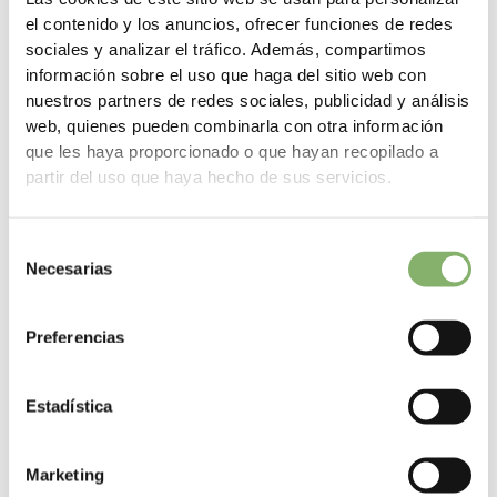
la población es cada vez mayor, y muchos consideran que las
el contenido y los anuncios, ofrecer funciones de redes
empresas deben asumir su responsabilidad.
sociales y analizar el tráfico. Además, compartimos
información sobre el uso que haga del sitio web con
¿Cómo se puede convertir su empresa en carbono
nuestros partners de redes sociales, publicidad y análisis
neutra?
web, quienes pueden combinarla con otra información
Calcular el carbono
que les haya proporcionado o que hayan recopilado a
partir del uso que haya hecho de sus servicios.
La base de la acción climática es siempre su huella de
carbono. En él se registran todas las emisiones provocadas por
ejemplo por:
Selección
la calefacción
Necesarias
de
la electricidad
consentimiento
los viajes de trabajo
Preferencias
los desplazamientos de los empleados al trabajo
El consumo de papel
... y otros factores.
Estadística
Puede registrar los datos de forma muy sencilla en nuestra
herramienta de software basada en la nube. En ella se pueden
Marketing
representar también estructuras empresariales complejas, por