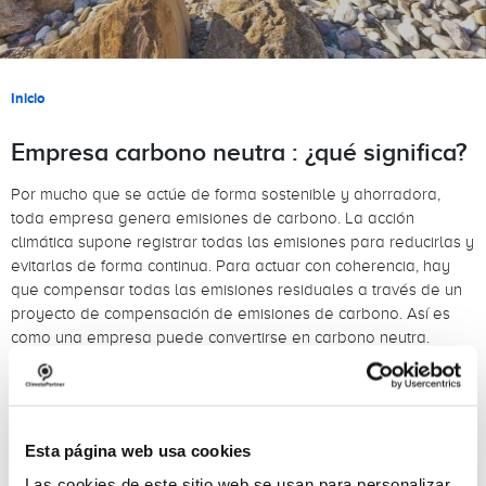
Sobrescribir enlaces de ayuda a la naveg
Inicio
Empresa carbono neutra : ¿qué significa?
Por mucho que se actúe de forma sostenible y ahorradora,
toda empresa genera emisiones de carbono. La acción
climática supone registrar todas las emisiones para reducirlas y
evitarlas de forma continua. Para actuar con coherencia, hay
que compensar todas las emisiones residuales a través de un
proyecto de compensación de emisiones de carbono. Así es
como una empresa puede convertirse en carbono neutra.
Para el 80 por ciento de los alemanes, la actuación
responsable con el medio ambiente es un criterio importante a
la hora de decidirse por una empresa, tal como reveló una
encuesta sobre acción climática y comportamiento de consumo
Esta página web usa cookies
de PwC en 2015. La conciencia sobre la acción climática entre
Las cookies de este sitio web se usan para personalizar