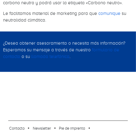
carbono neutra y podrá usar la etiqueta «Carbono neutro».
Le facilitamos material de marketing para que
comunique
su
neutralidad climática.
¿Desea obtener asesoramiento o necesita más información?
Esperamos su mensaje a través de nuestro
formulario de
contacto
o su
llamada telefónica
.
footer-23
Contacto
Newsletter
Pie de imprenta