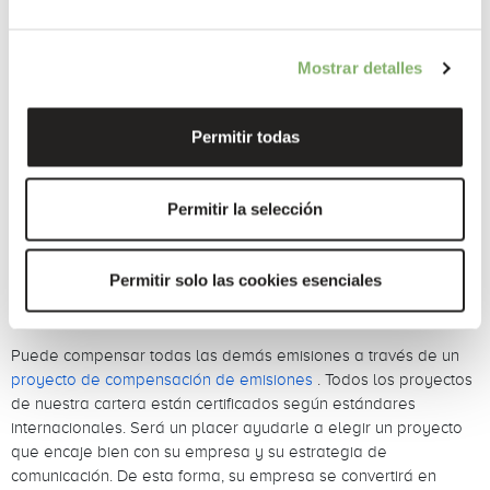
ejemplo con varias sedes nacionales y en el extranjero.
Atesoramos desde el año 2006 experiencia en multitud de
proyectos con clientes de diversos sectores , y nuestro
Mostrar detalles
asesoramiento de clientes está siempre a su entera
disposición.
Permitir todas
Reducir y evitar las emisiones de carbono
A partir de la huella de carbono puede deducir qué emisiones
de gases de efecto invernadero puede
reducir
y cuáles puede
Permitir la selección
evitar a largo plazo. Por citar solo unos ejemplos, la transición
a la electricidad verde, las videoconferencias para evitar viajes
de trabajo, el uso del tren en lugar de vuelos nacionales, etc.
Permitir solo las cookies esenciales
Compensar el carbono
Puede compensar todas las demás emisiones a través de un
proyecto de compensación de emisiones
. Todos los proyectos
de nuestra cartera están certificados según estándares
internacionales. Será un placer ayudarle a elegir un proyecto
que encaje bien con su empresa y su estrategia de
comunicación. De esta forma, su empresa se convertirá en