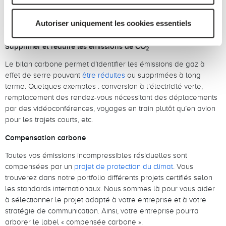
place une multitude de projets clients dans des secteurs très
divers – nos conseillers disposent donc d’une grande
Autoriser uniquement les cookies essentiels
expérience dont ils vous feront volontiers bénéficier.
Supprimer et réduire les émissions de CO
2
Le bilan carbone permet d’identifier les émissions de gaz à
effet de serre pouvant
être réduites
ou supprimées à long
terme. Quelques exemples : conversion à l’électricité verte,
remplacement des rendez-vous nécessitant des déplacements
par des vidéoconférences, voyages en train plutôt qu’en avion
pour les trajets courts, etc.
Compensation carbone
Toutes vos émissions incompressibles résiduelles sont
compensées par un
projet de protection du climat
. Vous
trouverez dans notre portfolio différents projets certifiés selon
les standards internationaux. Nous sommes là pour vous aider
à sélectionner le projet adapté à votre entreprise et à votre
stratégie de communication. Ainsi, votre entreprise pourra
arborer le label « compensée carbone ».