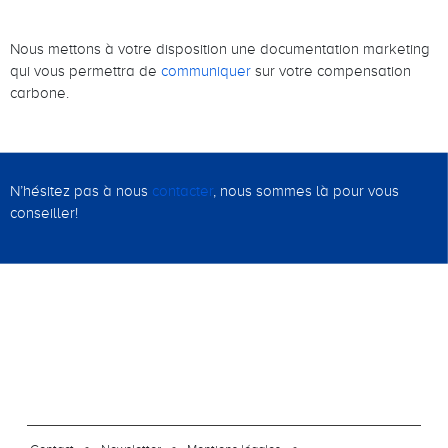
Nous mettons à votre disposition une documentation marketing
qui vous permettra de
communiquer
sur votre compensation
carbone.
N’hésitez pas à nous
contacter
, nous sommes là pour vous
conseiller!
footer-23