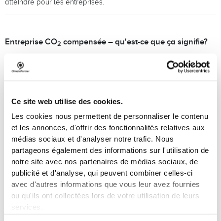
atteindre pour les entreprises.
Entreprise CO
compensée
–
qu'est-ce que ça signifie?
2
Toute entreprise, même la plus soucieuse de durabilité et de
préservation des ressources, génère des émissions de CO
.
2
Agir pour le climat, cela signifie comptabiliser toutes les
émissions en vue de leur réduction continue et de leur
suppression. Les émissions incompressibles résiduelles seront
Ce site web utilise des cookies.
quant à elles compensées par un projet de protection du climat.
Les cookies nous permettent de personnaliser le contenu
L’entreprise devient ainsi ainsi compensée en carbone, et
et les annonces, d'offrir des fonctionnalités relatives aux
contribue à l'objectif de neutralité carbone à une échelle
médias sociaux et d'analyser notre trafic. Nous
territoriale, voire globale.
partageons également des informations sur l'utilisation de
notre site avec nos partenaires de médias sociaux, de
Une enquête réalisée par PwC en 2015 sur la protection du
publicité et d'analyse, qui peuvent combiner celles-ci
climat et le comportement des consommateurs a montré que
avec d'autres informations que vous leur avez fournies
pour 80% des Allemands, une attitude écologique est un critère
ou qu'ils ont collectées lors de votre utilisation de leurs
important pour le choix d’une entreprise. La protection du climat
services.
est un sujet qui préoccupe de plus en plus de gens et