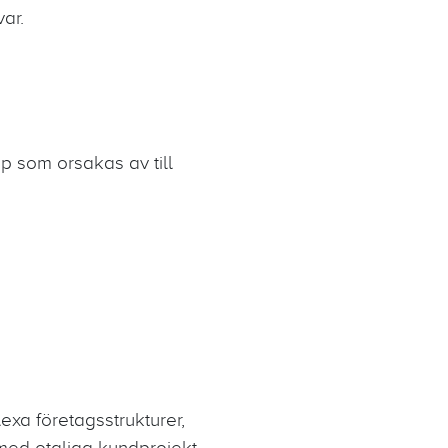
ar.
pp som orsakas av till
xa företagsstrukturer,
 med otaliga kundprojekt