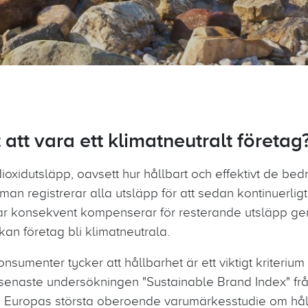
att vara ett klimatneutralt företag
ioxidutsläpp, oavsett hur hållbart och effektivt de bed
man registrerar alla utsläpp för att sedan kontinuerli
r konsekvent kompenserar för resterande utsläpp gen
 kan företag bli klimatneutrala.
sumenter tycker att hållbarhet är ett viktigt kriteriu
n senaste undersökningen "Sustainable Brand Index" f
, Europas största oberoende varumärkesstudie om hål