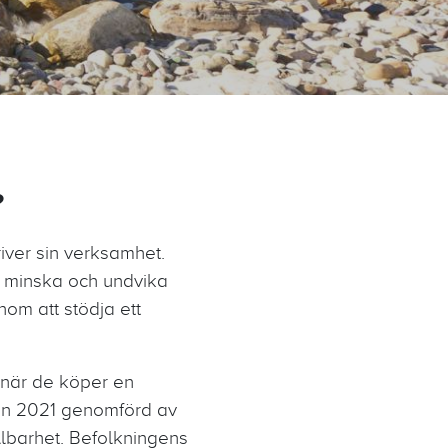
?
river sin verksamhet.
gt minska och undvika
om att stödja ett
m när de köper en
rån 2021 genomförd av
lbarhet. Befolkningens