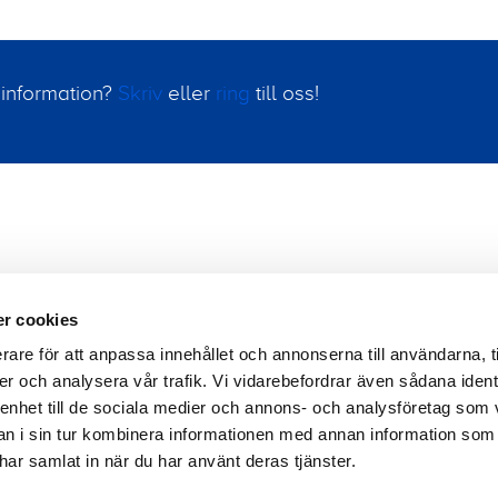
 information?
Skriv
eller
ring
till oss!
r cookies
rare för att anpassa innehållet och annonserna till användarna, t
er och analysera vår trafik. Vi vidarebefordrar även sådana ident
 enhet till de sociala medier och annons- och analysföretag som 
sbrev
Företagsstruktur
Dataintegritet
Uppförand
 i sin tur kombinera informationen med annan information som
e har samlat in när du har använt deras tjänster.