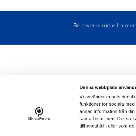
Behöver ni råd eller mer
Denna webbplats använde
Vi använder enhetsidentifie
funktioner för sociala medi
footer-23
annan information från din
Kontakt
Protokoll
Nyhet
samarbetar med. Dessa kan
tillhandahållit eller som d
Cookies
Logga in