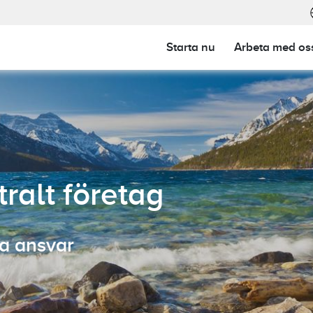
main-23
Starta nu
Arbeta med os
ClimatePartner-certifierad: Läs mer.
Allt du behöver v
ralt företag
ta ansvar