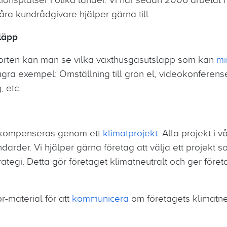
åra kundrådgivare hjälper gärna till.
läpp
orten kan man se vilka växthusgasutsläpp som kan
mi
gra exempel: Omställning till grön el, videokonferenser 
, etc.
p kompenseras genom ett
klimatprojekt
. Alla projekt i v
andarder. Vi hjälper gärna företag att välja ett projekt
tegi. Detta gör företaget klimatneutralt och ger före
r-material för att
kommunicera
om företagets klimatneu