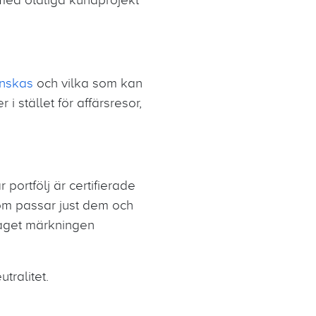
nskas
och vilka som kan
i stället för affärsresor,
år portfölj är certifierade
 som passar just dem och
taget märkningen
tralitet.