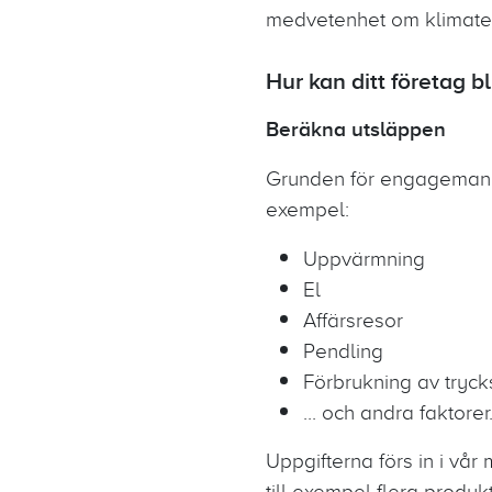
medvetenhet om klimatet 
Hur kan ditt företag bl
Beräkna utsläppen
Grunden för engagemang
exempel:
Uppvärmning
El
Affärsresor
Pendling
Förbrukning av tryc
... och andra faktorer
Uppgifterna förs in i vå
till exempel flera produ