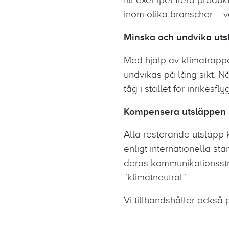
inom olika branscher – v
Minska och undvika uts
Med hjälp av klimatrapp
undvikas på lång sikt. Nå
tåg i stället för inrikesflyg
Kompensera utsläppen
Alla resterande utsläp
enligt internationella st
deras kommunikationsstra
”klimatneutral”.
Vi tillhandshåller också p