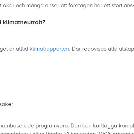
ökar och många anser att företagen har ett stort ansv
i klimatneutralt?
et är alltid
klimatrapporten
. Där redovisas alla utslä
ksaker
.
r molnbaserade programvara. Den kan kartlägga komple
ktionsplatser i olika länder. Vi har sedan 2006 arbetat