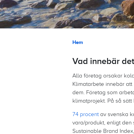
Länkstig
Hem
Vad innebär det 
Alla företag orsakar kold
Klimatarbete innebär att 
dem. Företag som arbeta
klimatprojekt. På så sätt
74 procent
av svenska kon
vara/produkt, enligt de
Sustainable Brand Index