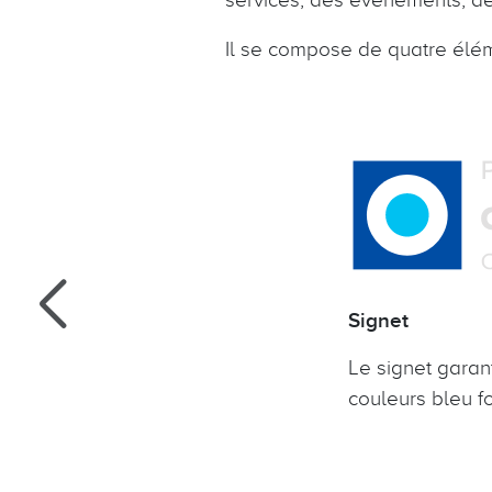
Il se compose de quatre élé
Signet
iques.
Le signet garant
couleurs bleu fo