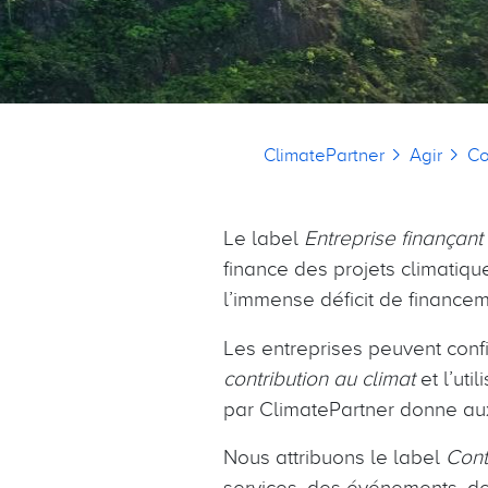
Fil d'Ariane
ClimatePartner
Agir
Co
Le label
Entreprise finançant 
finance des projets climatiqu
l’immense déficit de financem
Les entreprises peuvent conf
contribution au climat
et l’uti
par ClimatePartner donne aux
Nous attribuons le label
Contr
services, des événements, de