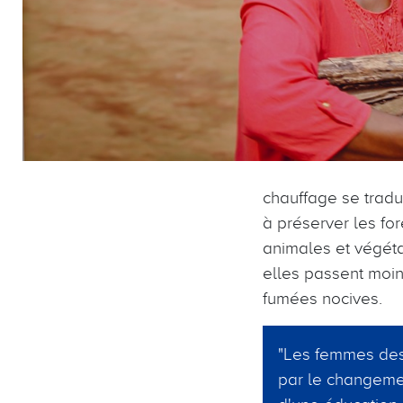
chauffage se tradui
à préserver les fo
animales et végéta
elles passent moi
fumées nocives.
"Les femmes des
par le changemen