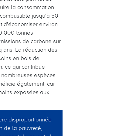
uire la consommation
combustible jusqu'à 50
t d'économiser environ
0 000 tonnes
missions de carbone sur
q ans. La réduction des
oins en bois de
n, ce qui contribue
 de nombreuses espèces
néficie également, car
 moins exposées aux
ère disproportionnée
n de la pauvreté,