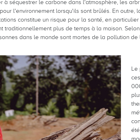
er à séquestrer le carbone dans l'atmosphère, les arbr
pour l'environnement lorsqu'ils sont brûlés. En outre, 
itations constitue un risque pour la santé, en particuli
nt traditionnellement plus de temps à la maison. Selo
rsonnes dans le monde sont mortes de la pollution de 
Le 
ces
00
plu
the
mé
con
été
mod