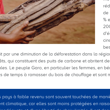
réd
de 
% e
20
d'é
cin
bes
t par une diminution de la déforestation dans la régio
rêts, qui constituent des puits de carbone et abritent
les. Le peuple Garo, en particulier les femmes, en bé
ns de temps à ramasser du bois de chauffage et sont
 pays à faible revenu sont souvent touchées de mani
t climatique, car elles sont moins protégées en raiso