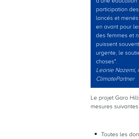
d'une éducation i
participation de
lancés et menés
en avant pour l
des femmes et no
puissent souvent
urgente, le sout
choses".
Leonie Nazemi, r
ClimatePartner
Le projet Garo Hill
mesures suivantes 
Toutes les don