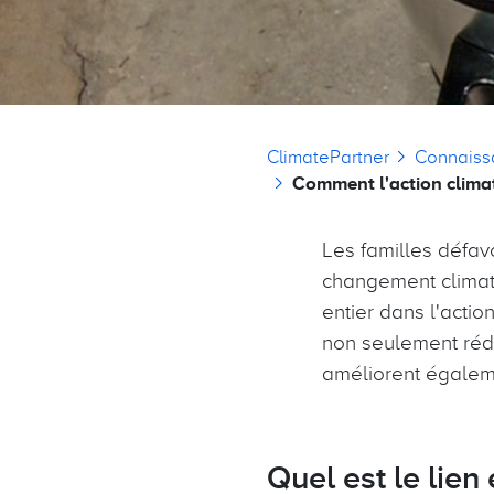
Fil d'Ariane
ClimatePartner
Connaiss
Comment l'action climat
Les familles défav
changement climati
entier dans l'actio
non seulement rédu
améliorent égaleme
Quel est le lien