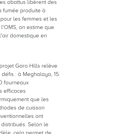
es abattus libèrent des
la fumée produite à
er pour les femmes et les
n l'OMS, on estime que
l'air domestique en
projet Garo Hills relève
 défis : à Meghalaya, 15
0 fourneaux
s efficaces
rmiquement que les
thodes de cuisson
ventionnelles ont
 distribués. Selon le
èle, cela permet de