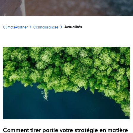
Fil d'Ariane
Actualités
ClimatePartner
Connaissances
Comment tirer partie votre stratégie en matière