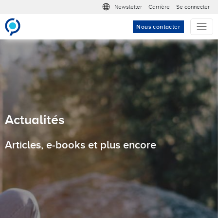
Aller au contenu principal
Meta nav
Newsletter
Carrière
Se connecter
Nous contacter
Actualités
Articles, e-books et plus encore