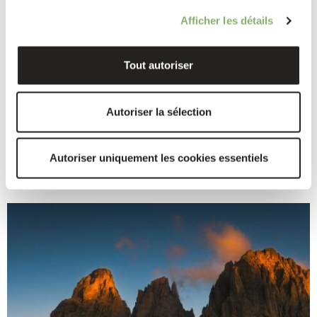
Afficher les détails
ClimatePartner à propos de la « Déclaration
Tout autoriser
commune sur le marché volontaire du carbone :
les revendications »
Autoriser la sélection
27 Février 2024
Read more
Autoriser uniquement les cookies essentiels