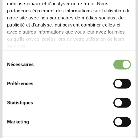
médias sociaux et d'analyser notre trafic. Nous
4 Avril 2024
partageons également des informations sur l'utilisation de
Depuis la création de ClimatePartner en 2006, nous n'avons
notre site avec nos partenaires de médias sociaux, de
cessé de développer notre solution pour répondre à des
publicité et d'analyse, qui peuvent combiner celles-ci
exigences de plus en plus élevées - les nôtres en premier lieu,
avec d'autres informations que vous leur avez fournies
mais aussi les externes.
ou qu'ils ont collectées lors de votre utilisation de leurs
services.
Read more
Sélection
Nécessaires
du
consentement
Préférences
Statistiques
Marketing