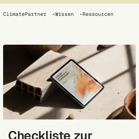
Breadcrumb
ClimatePartner
Wissen
Ressourcen
Checkliste zur