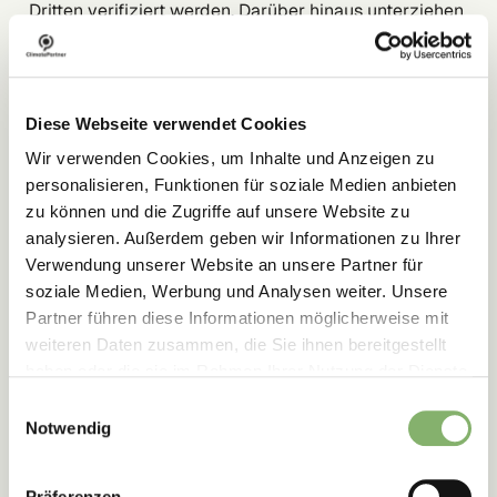
Dritten verifiziert werden. Darüber hinaus unterziehen
wir jedes Projekt einem Due-Diligence-Prozess, in
dem Risiken, Vertragspartner:innen und
Projektqualität geprüft werden.
Diese Webseite verwendet Cookies
Mehr über Qualitätskriterien erfahren Sie in unserem
Wir verwenden Cookies, um Inhalte und Anzeigen zu
Guide.
personalisieren, Funktionen für soziale Medien anbieten
zu können und die Zugriffe auf unsere Website zu
analysieren. Außerdem geben wir Informationen zu Ihrer
Verwendung unserer Website an unsere Partner für
soziale Medien, Werbung und Analysen weiter. Unsere
Partner führen diese Informationen möglicherweise mit
JETZT HERUNTERLADEN
weiteren Daten zusammen, die Sie ihnen bereitgestellt
haben oder die sie im Rahmen Ihrer Nutzung der Dienste
gesammelt haben.
Einwilligungsauswahl
Notwendig
Präferenzen