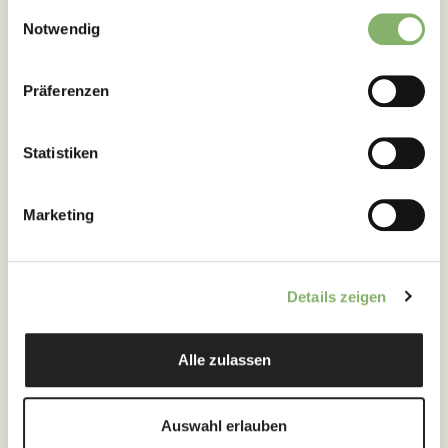
gesammelt haben.
Einwilligungsauswahl
Notwendig
Was bedeutet Net Zero wirklich?
Präferenzen
Net Zero ist Ziel vieler Unternehmen – aber was steckt
wirklich dahinter? Wie erreicht man es? Und was bedeutet
das konkret in der Umsetzung?
Statistiken
Zum Artikel
Marketing
Artikel
Details zeigen
Alle zulassen
Auswahl erlauben