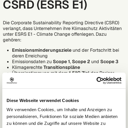
CSRD (ESRS E1)
Die Corporate Sustainability Reporting Directive (CSRD)
verlangt, dass Unternehmen ihre Klimaschutz Aktivitäten
unter ESRS E1 - Climate Change offenlegen. Dazu
gehören:
Emissionsminderungsziele
und der Fortschritt bei
deren Erreichung
Emissionsdaten zu
Scope 1
,
Scope 2
und
Scope 3
Klimagerechte
Transitionspläne
Übereinstimmung mit dem
1,5°C Ziel
des Pariser
Klimaabkommens
Für Unternehmen im Geltungsbereich der CSRD ist
Klimaschutz Pflicht und muss mit klaren Daten und
Strategien - häufig über Dekarbonisierungsprogramme -
Diese Webseite verwendet Cookies
belegt werden.
Wir verwenden Cookies, um Inhalte und Anzeigen zu
personalisieren, Funktionen für soziale Medien anbieten
zu können und die Zugriffe auf unsere Website zu