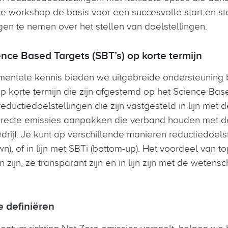
ze workshop de basis voor een succesvolle start en ste
en te nemen over het stellen van doelstellingen.
nce Based Targets (SBT’s) op korte termijn
ntele kennis bieden we uitgebreide ondersteuning b
 korte termijn die zijn afgestemd op het Science Based
ereductiedoelstellingen die zijn vastgesteld in lijn me
directe emissies aanpakken die verband houden met de 
rijf. Je kunt op verschillende manieren reductiedoelst
), of in lijn met SBTi (bottom-up). Het voordeel van t
 zijn, ze transparant zijn en in lijn zijn met de weten
e definiëren
ntum richting Net Zero emissies versnelt, helpen we 