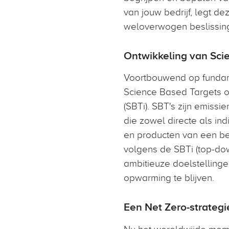
van jouw bedrijf, legt de
weloverwogen beslissing
Ontwikkeling van Scie
Voortbouwend op fundame
Science Based Targets op
(SBTi). SBT's zijn emissi
die zowel directe als in
en producten van een bed
volgens de SBTi (top-down
ambitieuze doelstellingen
opwarming te blijven.
Een Net Zero-strategi
Nu het wereldwijde mome