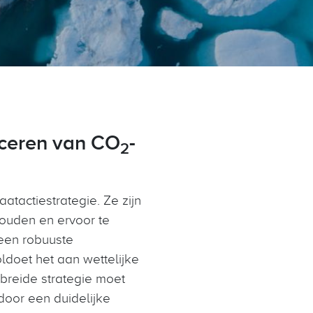
uceren van CO
-
2
atactiestrategie. Ze zijn
houden en ervoor te
een robuuste
ldoet het aan wettelijke
ebreide strategie moet
door een duidelijke