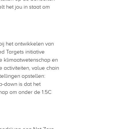
lt het jou in staat om
ij het ontwikkelen van
 Targets initiative
t de klimaatwetenschap en
activiteiten, value chain
ellingen opstellen:
op-down is dat het
schap om onder de 1.5C
bedrijven een Net Zero-