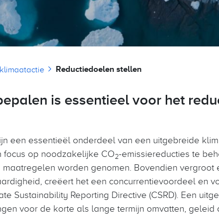
Reductiedoelen stellen
 klimaatactie
bepalen is essentieel voor het red
ijn een essentieël onderdeel van een uitgebreide klima
jn focus op noodzakelijke CO
-emissiereducties te be
2
e maatregelen worden genomen. Bovendien vergroot 
ardigheid, creëert het een concurrentievoordeel en vo
e Sustainability Reporting Directive (CSRD). Een uitg
ngen voor de korte als lange termijn omvatten, geleid 