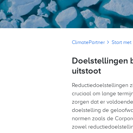
Kruimelpad
ClimatePartner
Start met
Doelstellingen 
uitstoot
Reductiedoelstellingen z
cruciaal om lange termi
zorgen dat er voldoend
doelstelling de geloofwa
normen zoals de Corporat
zowel reductiedoelstelli