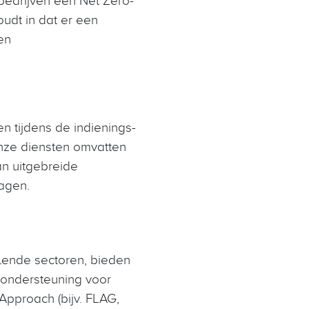
oudt in dat er een
en
n tijdens de indienings-
Onze diensten omvatten
an uitgebreide
ragen.
lende sectoren, bieden
f ondersteuning voor
Approach (bijv. FLAG,