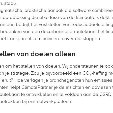
, staal).
gmatische, praktische aanpak die software combineer
op-oplossing die elke fase van de klimaatreis dekt, i
an een bedrijf, het vaststellen van reductiedoelstelli
 bedenken van een decarbonisatie-routekaart, het fin
 het transparant communiceren over die stappen.
ellen van doelen alleen
een om het stellen van doelen. Wij ondersteunen je ook
n je strategie. Zou je bijvoorbeeld een CO
-heffing m
2
 eruit? Hoe verlagen je branchegenoten hun emissies
en helpt ClimatePartner je de inzichten en adviezen t
utekaart te ontwikkelen en te voldoen aan de CSRD, en
betrekken bij ons netwerkplatform.