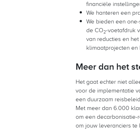
financiële instellingen
We hanteren een pra
We bieden een one-st
de CO
-voetafdruk v
2
van reducties en het
klimaatprojecten en
Meer dan het st
Het gaat echter niet all
voor de implementatie va
een duurzaam reisbeleid
Met meer dan 6.000 klant
om een decarbonisatie-ro
om jouw leveranciers te 