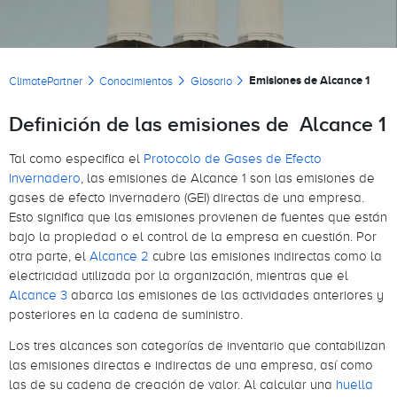
Sobrescribir enlaces de ayuda a la naveg
Emisiones de Alcance 1
ClimatePartner
Conocimientos
Glosario
Definición de las emisiones de Alcance 1
Tal como especifica el
Protocolo de Gases de Efecto
Invernadero
, las emisiones de Alcance 1 son las emisiones de
gases de efecto invernadero (GEI) directas de una empresa.
Esto significa que las emisiones provienen de fuentes que están
bajo la propiedad o el control de la empresa en cuestión. Por
otra parte, el
Alcance 2
cubre las emisiones indirectas como la
electricidad utilizada por la organización, mientras que el
Alcance 3
abarca las emisiones de las actividades anteriores y
posteriores en la cadena de suministro.
Los tres alcances son categorías de inventario que contabilizan
las emisiones directas e indirectas de una empresa, así como
las de su cadena de creación de valor. Al calcular una
huella