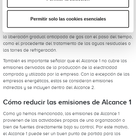
Además de las emisiones derivadas de la quema de
combustibles fósiles, el Alcance 1 también incluye emisiones
Permitir solo las cookies esenciales
fugitivas de refrigerantes y otros gases. Las emisiones fugitivas
pueden ser filtraciones involuntarias, pero también pueden ser
la liberación gradual anticipada de gas con el paso del tiempo,
como el procedente del tratamiento de las aguas residuales o
las torres de refrigeración.
También es importante señalar que el Alcance 1 no cubre las
emisiones derivadas de la producción de la electricidad
comprada y utilizada por la empresa. Con la excepción de las
empresas energéticas, estas se consideran emisiones
indirectas y se incluyen dentro del Alcance 2.
Cómo reducir las emisiones de Alcance 1
Como ya hemos mencionado, las emisiones de Alcance 1
provienen de las actividades propias de una organización o
bien de fuentes directamente bajo su control. Por este motivo,
el Alcance 1 puede ser un buen punto de partida para los